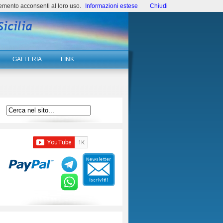
emento acconsenti al loro uso.
Informazioni estese
Chiudi
GALLERIA
LINK