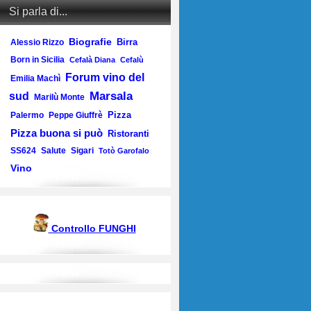
Si parla di...
Biografie
Birra
Alessio Rizzo
Born in Sicilia
Cefalà Diana
Cefalù
Forum vino del
Emilia Machì
Marsala
sud
Marilù Monte
Pizza
Palermo
Peppe Giuffrè
Pizza buona si può
Ristoranti
SS624
Salute
Sigari
Totò Garofalo
Vino
Controllo FUNGHI