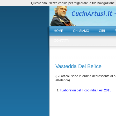
Questo sito utilizza cookie per migliorare la tua navigazio
HOME
CHI SIAMO
CIBI
CONTATTI
Vastedda Del Belìce
(Gli articoli sono in ordine decrescente di da
all'elenco)
I Laboratori del Ficodindia Fest 2015
1.