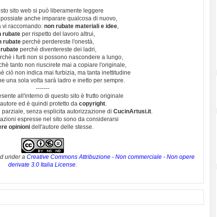
sto sito web si può liberamente leggere
 possiate anche imparare qualcosa di nuovo,
 vi raccomando:
non rubate materiali e idee
,
 rubate
per rispetto del lavoro altrui,
n rubate
perchè perdereste l'onestà,
 rubate
perchè diventereste dei ladri,
chè i furti non si possono nascondere a lungo,
hè tanto non riuscirete mai a copiare l'originale,
 ciò non indica mai furbizia, ma tanta inettitudine
e una sola volta sarà ladro e inetto per sempre.
-------
esente all'interno di questo sito è frutto originale
autore ed è quindi protetto da
copyright
.
 parziale, senza esplicita autorizzazione di
CucinArtusi.it
.
utazioni espresse nel sito sono da considerarsi
ere opinioni
dell'autore delle stesse.
ed under a
Creative Commons Attribuzione - Non commerciale - Non opere
derivate 3.0 Italia License
.