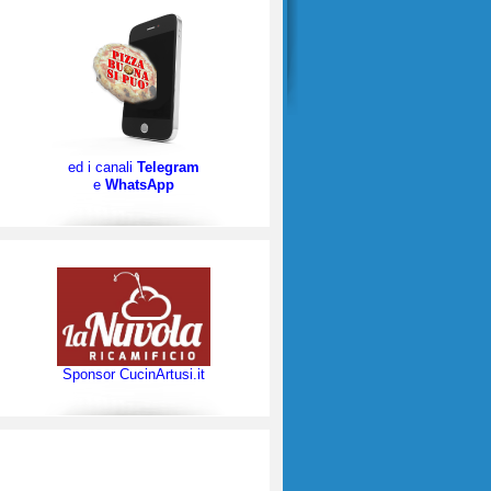
ed i canali
Telegram
e
WhatsApp
Sponsor CucinArtusi.it