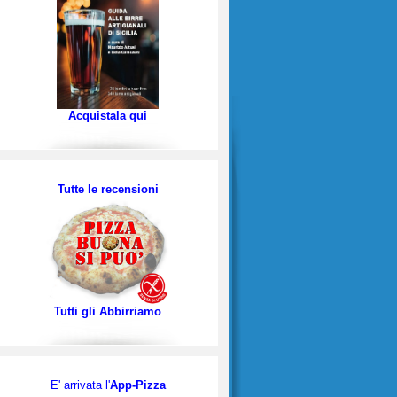
Acquistala qui
Tutte le recensioni
Tutti gli Abbirriamo
E' arrivata l'
App-Pizza