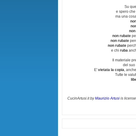
Su que
e spero che
ma una cosa
non
no
non
non rubate
per
non rubate
perc
non rubate
perchè
e chi
ruba
anch
Il materiale pr
del suo 
E'
vietata la copia
, anche
Tutte le val
lib
CucinArtusi.it
by
Maurizio Artusi
is licens