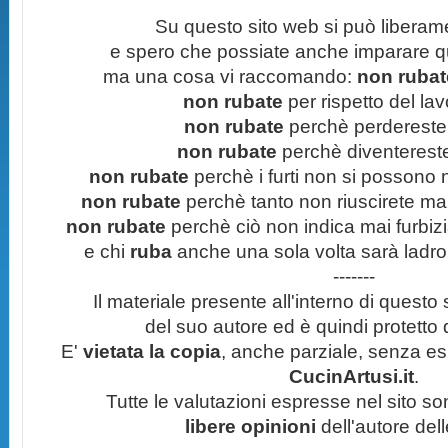
Su questo sito web si può liberam
e spero che possiate anche imparare q
ma una cosa vi raccomando:
non rubate
non rubate
per rispetto del lavo
non rubate
perchè perdereste 
non rubate
perchè diventereste 
non rubate
perchè i furti non si possono
non rubate
perchè tanto non riuscirete mai 
non rubate
perchè ciò non indica mai furbizi
e chi
ruba
anche una sola volta sarà ladro
-------
Il materiale presente all'interno di questo s
del suo autore ed è quindi protetto
E'
vietata la copia
, anche parziale, senza esp
CucinArtusi.it
.
Tutte le valutazioni espresse nel sito s
libere opinioni
dell'autore del