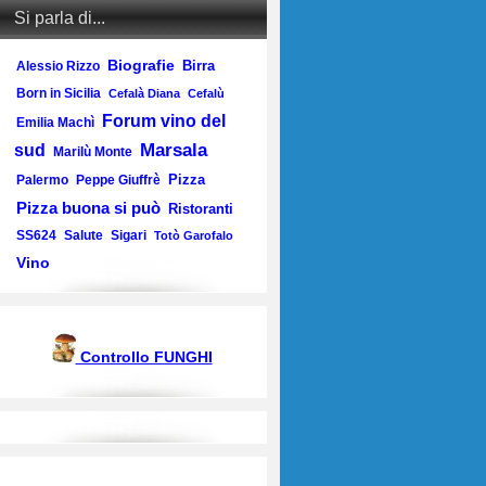
Si parla di...
Biografie
Birra
Alessio Rizzo
Born in Sicilia
Cefalà Diana
Cefalù
Forum vino del
Emilia Machì
Marsala
sud
Marilù Monte
Pizza
Palermo
Peppe Giuffrè
Pizza buona si può
Ristoranti
SS624
Salute
Sigari
Totò Garofalo
Vino
Controllo FUNGHI