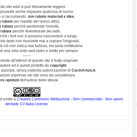
sto sito web si può liberamente leggere
 possiate anche imparare qualcosa di nuovo,
 vi raccomando:
non rubate materiali e idee
,
 rubate
per rispetto del lavoro altrui,
n rubate
perchè perdereste l'onestà,
 rubate
perchè diventereste dei ladri,
chè i furti non si possono nascondere a lungo,
hè tanto non riuscirete mai a copiare l'originale,
 ciò non indica mai furbizia, ma tanta inettitudine
e una sola volta sarà ladro e inetto per sempre.
-------
esente all'interno di questo sito è frutto originale
autore ed è quindi protetto da
copyright
.
 parziale, senza esplicita autorizzazione di
CucinArtusi.it
.
utazioni espresse nel sito sono da considerarsi
ere opinioni
dell'autore delle stesse.
ed under a
Creative Commons Attribuzione - Non commerciale - Non opere
derivate 3.0 Italia License
.