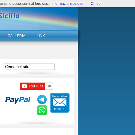
emento acconsenti al loro uso.
Informazioni estese
Chiudi
GALLERIA
LINK