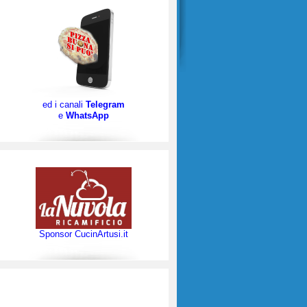
ed i canali
Telegram
e
WhatsApp
Sponsor CucinArtusi.it