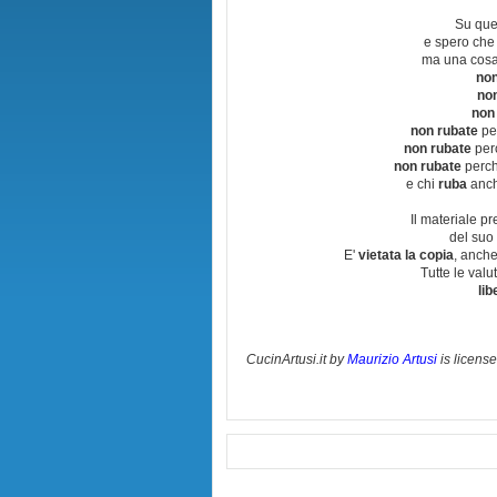
Su que
e spero che
ma una cosa
non
no
non
non rubate
per
non rubate
perc
non rubate
perchè
e chi
ruba
anch
Il materiale pr
del suo 
E'
vietata la copia
, anche
Tutte le val
lib
CucinArtusi.it
by
Maurizio Artusi
is licens