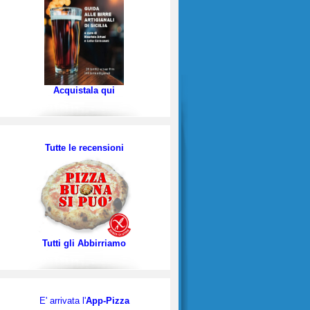
Acquistala qui
Tutte le recensioni
Tutti gli Abbirriamo
E' arrivata l'
App-Pizza