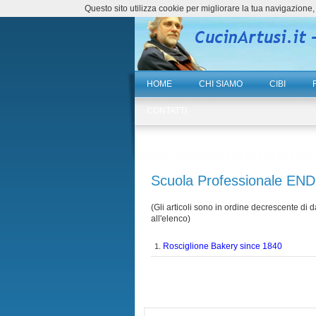
Questo sito utilizza cookie per migliorare la tua navigazio
HOME
CHI SIAMO
CIBI
CONTATTI
Scuola Professionale EN
(Gli articoli sono in ordine decrescente di da
all'elenco)
Rosciglione Bakery since 1840
1.