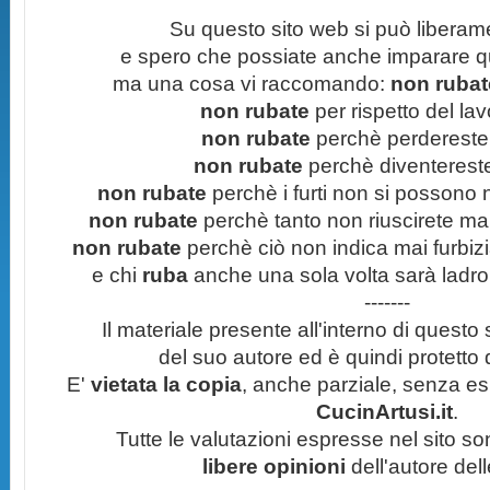
Su questo sito web si può liberam
e spero che possiate anche imparare q
ma una cosa vi raccomando:
non rubate
non rubate
per rispetto del lavo
non rubate
perchè perdereste 
non rubate
perchè diventereste 
non rubate
perchè i furti non si possono
non rubate
perchè tanto non riuscirete mai 
non rubate
perchè ciò non indica mai furbizi
e chi
ruba
anche una sola volta sarà ladro
-------
Il materiale presente all'interno di questo s
del suo autore ed è quindi protetto
E'
vietata la copia
, anche parziale, senza esp
CucinArtusi.it
.
Tutte le valutazioni espresse nel sito s
libere opinioni
dell'autore del