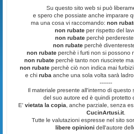
Su questo sito web si può liberam
e spero che possiate anche imparare q
ma una cosa vi raccomando:
non rubate
non rubate
per rispetto del lavo
non rubate
perchè perdereste 
non rubate
perchè diventereste 
non rubate
perchè i furti non si possono
non rubate
perchè tanto non riuscirete mai 
non rubate
perchè ciò non indica mai furbizi
e chi
ruba
anche una sola volta sarà ladro
-------
Il materiale presente all'interno di questo s
del suo autore ed è quindi protetto
E'
vietata la copia
, anche parziale, senza esp
CucinArtusi.it
.
Tutte le valutazioni espresse nel sito s
libere opinioni
dell'autore del