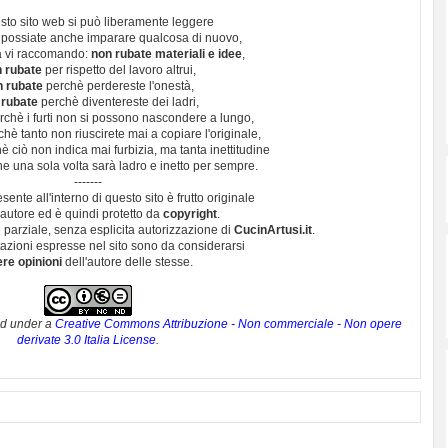
sto sito web si può liberamente leggere
 possiate anche imparare qualcosa di nuovo,
 vi raccomando:
non rubate materiali e idee
,
 rubate
per rispetto del lavoro altrui,
n rubate
perchè perdereste l'onestà,
 rubate
perchè diventereste dei ladri,
chè i furti non si possono nascondere a lungo,
hè tanto non riuscirete mai a copiare l'originale,
 ciò non indica mai furbizia, ma tanta inettitudine
e una sola volta sarà ladro e inetto per sempre.
-------
esente all'interno di questo sito è frutto originale
autore ed è quindi protetto da
copyright
.
 parziale, senza esplicita autorizzazione di
CucinArtusi.it
.
utazioni espresse nel sito sono da considerarsi
ere opinioni
dell'autore delle stesse.
ed under a
Creative Commons Attribuzione - Non commerciale - Non opere
derivate 3.0 Italia License
.