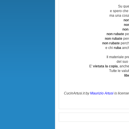
Su que
e spero che
ma una cosa
non
no
non
non rubate
per
non rubate
perc
non rubate
perchè
e chi
ruba
anch
Il materiale pr
del suo 
E'
vietata la copia
, anche
Tutte le val
lib
CucinArtusi.it
by
Maurizio Artusi
is licens