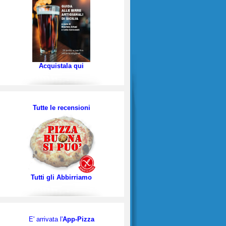
Acquistala qui
Tutte le recensioni
Tutti gli Abbirriamo
E' arrivata l'
App-Pizza