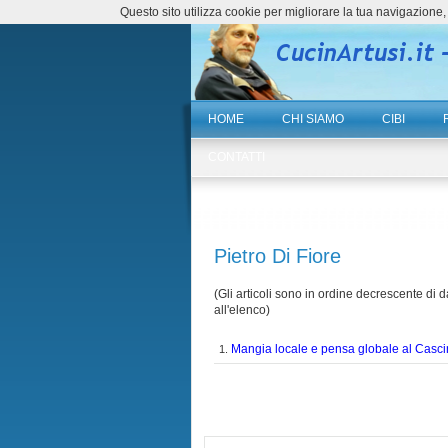
Questo sito utilizza cookie per migliorare la tua navigazio
HOME
CHI SIAMO
CIBI
CONTATTI
Pietro Di Fiore
(Gli articoli sono in ordine decrescente di da
all'elenco)
Mangia locale e pensa globale al Casci
1.