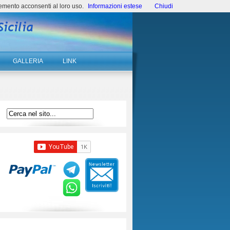
emento acconsenti al loro uso.
Informazioni estese
Chiudi
GALLERIA
LINK