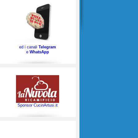
ed i canali
Telegram
e
WhatsApp
Sponsor CucinArtusi.it