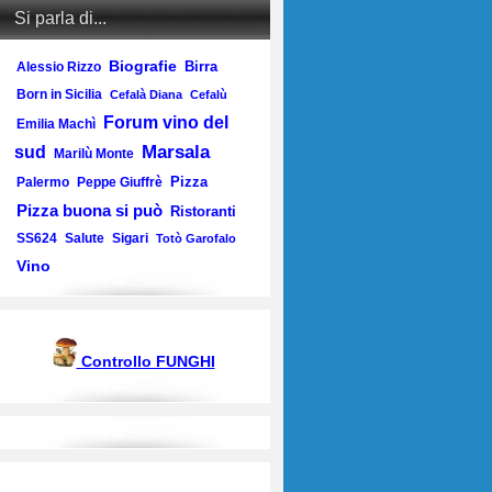
Si parla di...
Biografie
Birra
Alessio Rizzo
Born in Sicilia
Cefalà Diana
Cefalù
Forum vino del
Emilia Machì
Marsala
sud
Marilù Monte
Pizza
Palermo
Peppe Giuffrè
Pizza buona si può
Ristoranti
SS624
Salute
Sigari
Totò Garofalo
Vino
Controllo FUNGHI