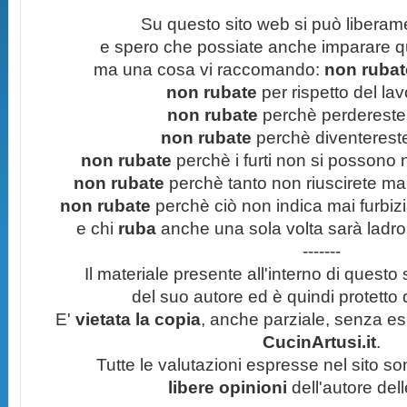
Su questo sito web si può liberam
e spero che possiate anche imparare q
ma una cosa vi raccomando:
non rubate
non rubate
per rispetto del lavo
non rubate
perchè perdereste 
non rubate
perchè diventereste 
non rubate
perchè i furti non si possono
non rubate
perchè tanto non riuscirete mai 
non rubate
perchè ciò non indica mai furbizi
e chi
ruba
anche una sola volta sarà ladro
-------
Il materiale presente all'interno di questo s
del suo autore ed è quindi protetto
E'
vietata la copia
, anche parziale, senza esp
CucinArtusi.it
.
Tutte le valutazioni espresse nel sito s
libere opinioni
dell'autore del