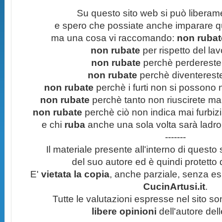
Su questo sito web si può liberam
e spero che possiate anche imparare q
ma una cosa vi raccomando:
non rubate
non rubate
per rispetto del lavo
non rubate
perchè perdereste 
non rubate
perchè diventereste 
non rubate
perchè i furti non si possono
non rubate
perchè tanto non riuscirete mai 
non rubate
perchè ciò non indica mai furbizi
e chi
ruba
anche una sola volta sarà ladro
-------
Il materiale presente all'interno di questo s
del suo autore ed è quindi protetto
E'
vietata la copia
, anche parziale, senza esp
CucinArtusi.it
.
Tutte le valutazioni espresse nel sito s
libere opinioni
dell'autore del