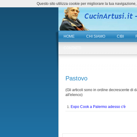
Questo sito utilizza cookie per migliorare la tua navigazio
HOME
CHI SIAMO
CIBI
CONTATTI
Pastovo
(Gli articoli sono in ordine decrescente di da
all'elenco)
Expo Cook a Palermo adesso c'è
1.