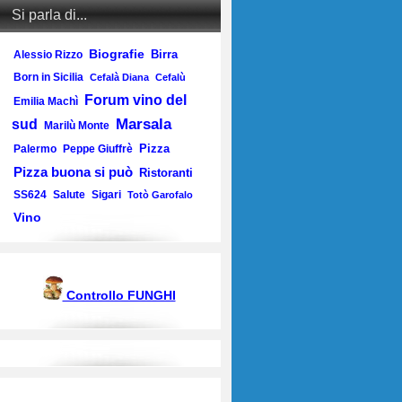
Si parla di...
Biografie
Birra
Alessio Rizzo
Born in Sicilia
Cefalà Diana
Cefalù
Forum vino del
Emilia Machì
Marsala
sud
Marilù Monte
Pizza
Palermo
Peppe Giuffrè
Pizza buona si può
Ristoranti
SS624
Salute
Sigari
Totò Garofalo
Vino
Controllo FUNGHI