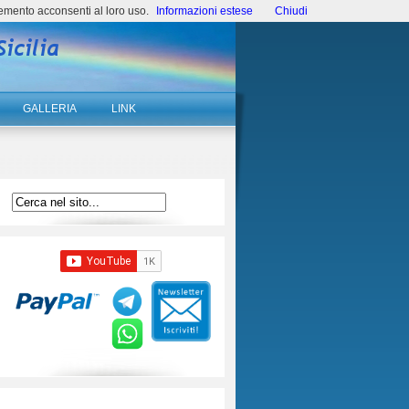
emento acconsenti al loro uso.
Informazioni estese
Chiudi
GALLERIA
LINK