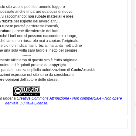
sto sito web si può liberamente leggere
 possiate anche imparare qualcosa di nuovo,
 vi raccomando:
non rubate materiali e idee
,
 rubate
per rispetto del lavoro altrui,
n rubate
perchè perdereste l'onestà,
 rubate
perchè diventereste dei ladri,
chè i furti non si possono nascondere a lungo,
hè tanto non riuscirete mai a copiare l'originale,
 ciò non indica mai furbizia, ma tanta inettitudine
e una sola volta sarà ladro e inetto per sempre.
-------
esente all'interno di questo sito è frutto originale
autore ed è quindi protetto da
copyright
.
 parziale, senza esplicita autorizzazione di
CucinArtusi.it
.
utazioni espresse nel sito sono da considerarsi
ere opinioni
dell'autore delle stesse.
ed under a
Creative Commons Attribuzione - Non commerciale - Non opere
derivate 3.0 Italia License
.