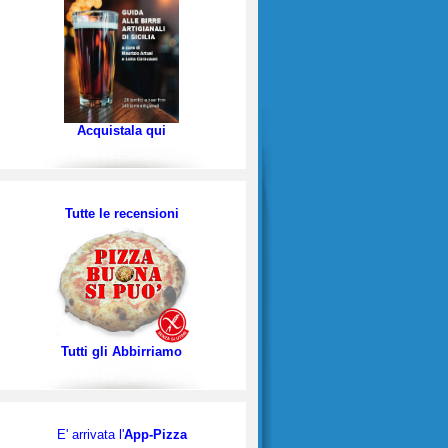
Acquistala qui
Tutte le recensioni
Tutti gli Abbirriamo
E' arrivata l'
App-Pizza