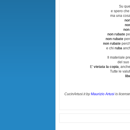
Su que
e spero che
ma una cosa
non
no
non
non rubate
per
non rubate
perc
non rubate
perchè
e chi
ruba
anch
Il materiale pr
del suo 
E'
vietata la copia
, anche
Tutte le val
lib
CucinArtusi.it
by
Maurizio Artusi
is licens