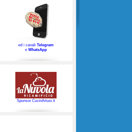
ed i canali
Telegram
e
WhatsApp
Sponsor CucinArtusi.it