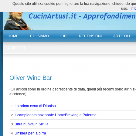
Questo sito utilizza cookie per migliorare la tua navigazione, chiudendo 
uso.
Inf
HOME
CHI SIAMO
CIBI
RECENSIONI
ARTICOLI
CONTATTI
Oliver Wine Bar
(Gli articoli sono in ordine decrescente di data, quelli più recenti sono all'inizi
all'elenco)
La prima cena di Dioniso
1.
Il campionato nazionale HomeBrewing a Palermo
2.
Birra nuova in Sicilia
3.
Un'idea per la birra
4.