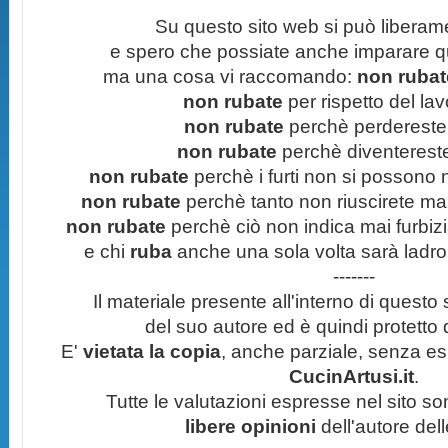
Su questo sito web si può liberam
e spero che possiate anche imparare q
ma una cosa vi raccomando:
non rubate
non rubate
per rispetto del lavo
non rubate
perchè perdereste 
non rubate
perchè diventereste 
non rubate
perchè i furti non si possono
non rubate
perchè tanto non riuscirete mai 
non rubate
perchè ciò non indica mai furbizi
e chi
ruba
anche una sola volta sarà ladro
-------
Il materiale presente all'interno di questo s
del suo autore ed è quindi protetto
E'
vietata la copia
, anche parziale, senza esp
CucinArtusi.it
.
Tutte le valutazioni espresse nel sito s
libere opinioni
dell'autore del