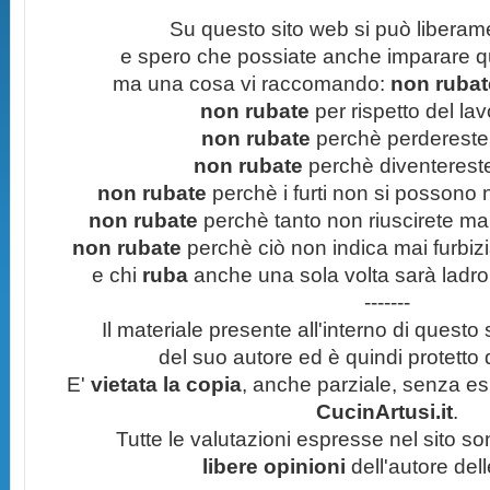
Su questo sito web si può liberam
e spero che possiate anche imparare q
ma una cosa vi raccomando:
non rubate
non rubate
per rispetto del lavo
non rubate
perchè perdereste 
non rubate
perchè diventereste 
non rubate
perchè i furti non si possono
non rubate
perchè tanto non riuscirete mai 
non rubate
perchè ciò non indica mai furbizi
e chi
ruba
anche una sola volta sarà ladro
-------
Il materiale presente all'interno di questo s
del suo autore ed è quindi protetto
E'
vietata la copia
, anche parziale, senza esp
CucinArtusi.it
.
Tutte le valutazioni espresse nel sito s
libere opinioni
dell'autore del