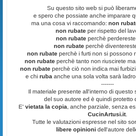
Su questo sito web si può liberam
e spero che possiate anche imparare q
ma una cosa vi raccomando:
non rubate
non rubate
per rispetto del lavo
non rubate
perchè perdereste 
non rubate
perchè diventereste 
non rubate
perchè i furti non si possono
non rubate
perchè tanto non riuscirete mai 
non rubate
perchè ciò non indica mai furbizi
e chi
ruba
anche una sola volta sarà ladro
-------
Il materiale presente all'interno di questo s
del suo autore ed è quindi protetto
E'
vietata la copia
, anche parziale, senza esp
CucinArtusi.it
.
Tutte le valutazioni espresse nel sito s
libere opinioni
dell'autore del