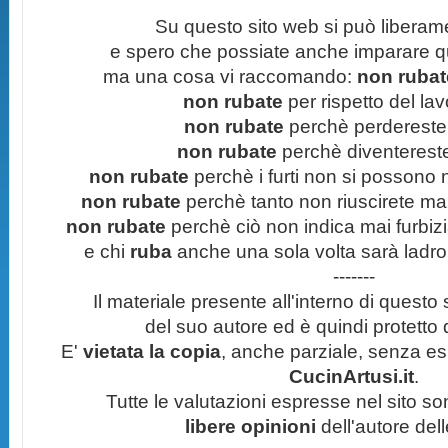
Su questo sito web si può liberam
e spero che possiate anche imparare q
ma una cosa vi raccomando:
non rubate
non rubate
per rispetto del lavo
non rubate
perchè perdereste 
non rubate
perchè diventereste 
non rubate
perchè i furti non si possono
non rubate
perchè tanto non riuscirete mai 
non rubate
perchè ciò non indica mai furbizi
e chi
ruba
anche una sola volta sarà ladro
-------
Il materiale presente all'interno di questo s
del suo autore ed è quindi protetto
E'
vietata la copia
, anche parziale, senza esp
CucinArtusi.it
.
Tutte le valutazioni espresse nel sito s
libere opinioni
dell'autore del