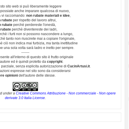
sto sito web si può liberamente leggere
 possiate anche imparare qualcosa di nuovo,
 vi raccomando:
non rubate materiali e idee
,
 rubate
per rispetto del lavoro altrui,
n rubate
perchè perdereste l'onestà,
 rubate
perchè diventereste dei ladri,
chè i furti non si possono nascondere a lungo,
hè tanto non riuscirete mai a copiare l'originale,
 ciò non indica mai furbizia, ma tanta inettitudine
e una sola volta sarà ladro e inetto per sempre.
-------
esente all'interno di questo sito è frutto originale
autore ed è quindi protetto da
copyright
.
 parziale, senza esplicita autorizzazione di
CucinArtusi.it
.
utazioni espresse nel sito sono da considerarsi
ere opinioni
dell'autore delle stesse.
ed under a
Creative Commons Attribuzione - Non commerciale - Non opere
derivate 3.0 Italia License
.