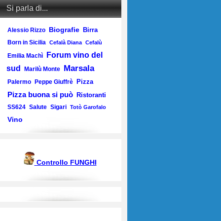
Si parla di...
Biografie
Birra
Alessio Rizzo
Born in Sicilia
Cefalà Diana
Cefalù
Forum vino del
Emilia Machì
Marsala
sud
Marilù Monte
Pizza
Palermo
Peppe Giuffrè
Pizza buona si può
Ristoranti
SS624
Salute
Sigari
Totò Garofalo
Vino
Controllo FUNGHI