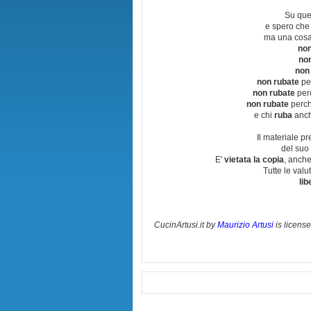
Su que
e spero che
ma una cosa
non
no
non
non rubate
per
non rubate
perc
non rubate
perchè
e chi
ruba
anch
Il materiale pr
del suo 
E'
vietata la copia
, anche
Tutte le val
lib
CucinArtusi.it
by
Maurizio Artusi
is licens