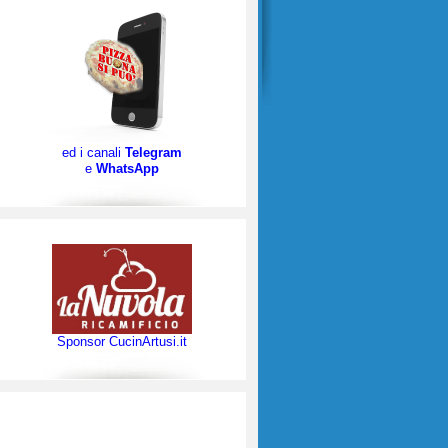
ed i canali
Telegram
e
WhatsApp
Sponsor CucinArtusi.it