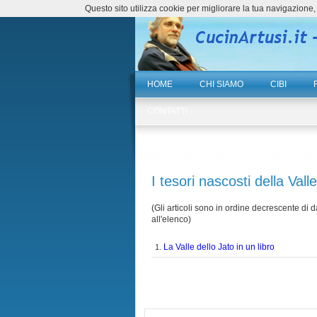
Questo sito utilizza cookie per migliorare la tua navigazio
HOME
CHI SIAMO
CIBI
CONTATTI
I tesori nascosti della Vall
(Gli articoli sono in ordine decrescente di da
all'elenco)
La Valle dello Jato in un libro
1.