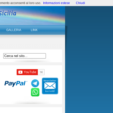
emento acconsenti al loro uso.
Informazioni estese
Chiudi
GALLERIA
LINK