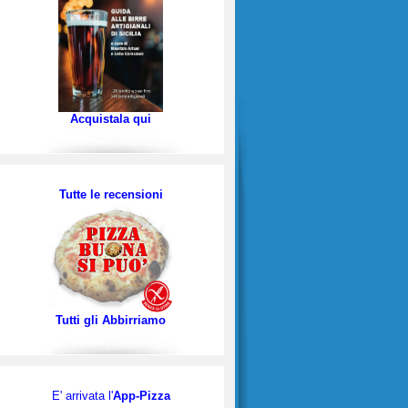
Acquistala qui
Tutte le recensioni
Tutti gli Abbirriamo
E' arrivata l'
App-Pizza