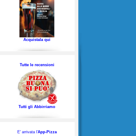
Acquistala qui
Tutte le recensioni
Tutti gli Abbirriamo
E' arrivata l'
App-Pizza