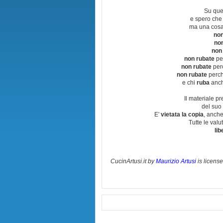
Su que
e spero che
ma una cosa
non
no
non
non rubate
per
non rubate
perc
non rubate
perchè
e chi
ruba
anch
Il materiale pr
del suo 
E'
vietata la copia
, anche
Tutte le val
lib
CucinArtusi.it
by
Maurizio Artusi
is licens