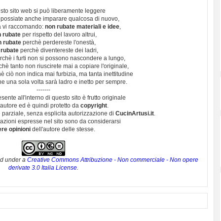
sto sito web si può liberamente leggere
 possiate anche imparare qualcosa di nuovo,
 vi raccomando:
non rubate materiali e idee
,
 rubate
per rispetto del lavoro altrui,
n rubate
perchè perdereste l'onestà,
 rubate
perchè diventereste dei ladri,
chè i furti non si possono nascondere a lungo,
hè tanto non riuscirete mai a copiare l'originale,
 ciò non indica mai furbizia, ma tanta inettitudine
e una sola volta sarà ladro e inetto per sempre.
-------
esente all'interno di questo sito è frutto originale
autore ed è quindi protetto da
copyright
.
 parziale, senza esplicita autorizzazione di
CucinArtusi.it
.
utazioni espresse nel sito sono da considerarsi
ere opinioni
dell'autore delle stesse.
ed under a
Creative Commons Attribuzione - Non commerciale - Non opere
derivate 3.0 Italia License
.