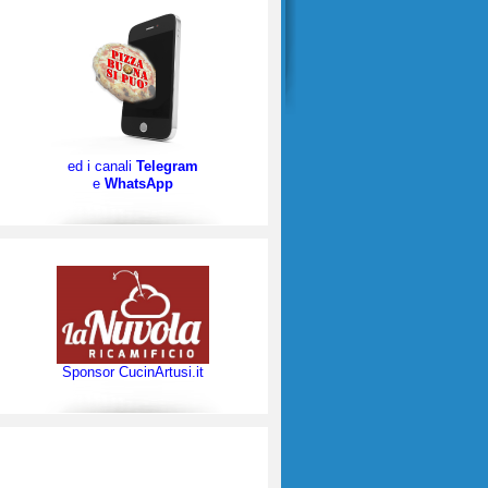
ed i canali
Telegram
e
WhatsApp
Sponsor CucinArtusi.it