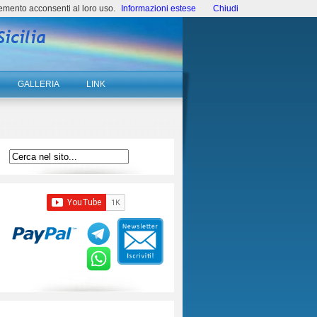
emento acconsenti al loro uso.
Informazioni estese
Chiudi
GALLERIA
LINK