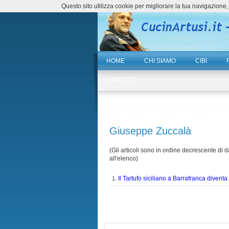
Questo sito utilizza cookie per migliorare la tua navigazio
HOME
CHI SIAMO
CIBI
CONTATTI
Giuseppe Zuccalà
(Gli articoli sono in ordine decrescente di da
all'elenco)
Il Tartufo siciliano a Barrafranca diventa
1.