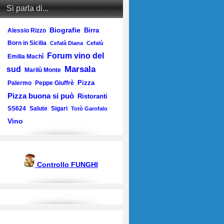
Si parla di...
Biografie
Birra
Alessio Rizzo
Born in Sicilia
Cefalà Diana
Cefalù
Forum vino del
Emilia Machì
Marsala
sud
Marilù Monte
Pizza
Palermo
Peppe Giuffrè
Pizza buona si può
Ristoranti
SS624
Salute
Sigari
Totò Garofalo
Vino
Controllo FUNGHI