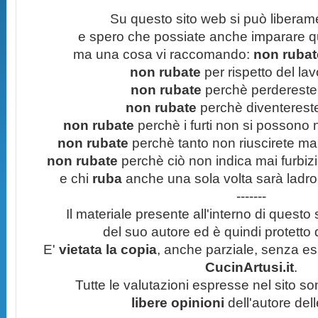
Su questo sito web si può liberam
e spero che possiate anche imparare q
ma una cosa vi raccomando:
non rubate
non rubate
per rispetto del lavo
non rubate
perchè perdereste 
non rubate
perchè diventereste 
non rubate
perchè i furti non si possono
non rubate
perchè tanto non riuscirete mai 
non rubate
perchè ciò non indica mai furbizi
e chi
ruba
anche una sola volta sarà ladro
-------
Il materiale presente all'interno di questo s
del suo autore ed è quindi protetto
E'
vietata la copia
, anche parziale, senza esp
CucinArtusi.it
.
Tutte le valutazioni espresse nel sito s
libere opinioni
dell'autore del