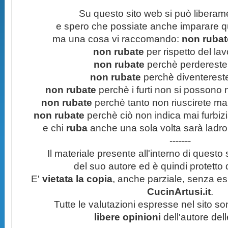
Su questo sito web si può liberam
e spero che possiate anche imparare q
ma una cosa vi raccomando:
non rubate
non rubate
per rispetto del lavo
non rubate
perchè perdereste 
non rubate
perchè diventereste 
non rubate
perchè i furti non si possono
non rubate
perchè tanto non riuscirete mai 
non rubate
perchè ciò non indica mai furbizi
e chi
ruba
anche una sola volta sarà ladro
-------
Il materiale presente all'interno di questo s
del suo autore ed è quindi protetto
E'
vietata la copia
, anche parziale, senza esp
CucinArtusi.it
.
Tutte le valutazioni espresse nel sito s
libere opinioni
dell'autore del