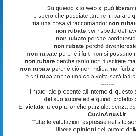
Su questo sito web si può liberam
e spero che possiate anche imparare q
ma una cosa vi raccomando:
non rubate
non rubate
per rispetto del lavo
non rubate
perchè perdereste 
non rubate
perchè diventereste 
non rubate
perchè i furti non si possono
non rubate
perchè tanto non riuscirete mai 
non rubate
perchè ciò non indica mai furbizi
e chi
ruba
anche una sola volta sarà ladro
-------
Il materiale presente all'interno di questo s
del suo autore ed è quindi protetto
E'
vietata la copia
, anche parziale, senza esp
CucinArtusi.it
.
Tutte le valutazioni espresse nel sito s
libere opinioni
dell'autore del