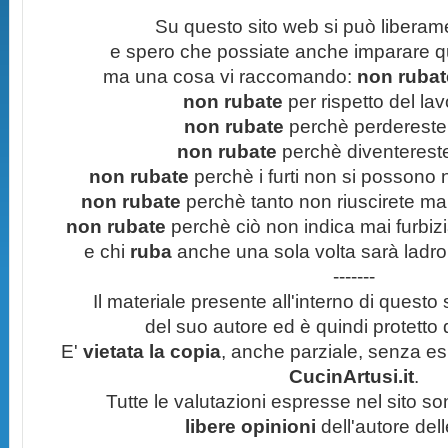
Su questo sito web si può liberam
e spero che possiate anche imparare q
ma una cosa vi raccomando:
non rubate
non rubate
per rispetto del lavo
non rubate
perchè perdereste 
non rubate
perchè diventereste 
non rubate
perchè i furti non si possono
non rubate
perchè tanto non riuscirete mai 
non rubate
perchè ciò non indica mai furbizi
e chi
ruba
anche una sola volta sarà ladro
-------
Il materiale presente all'interno di questo s
del suo autore ed è quindi protetto
E'
vietata la copia
, anche parziale, senza esp
CucinArtusi.it
.
Tutte le valutazioni espresse nel sito s
libere opinioni
dell'autore del