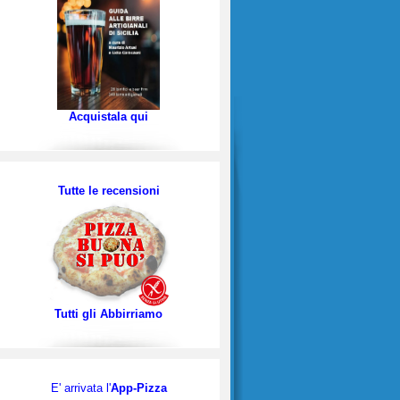
Acquistala qui
Tutte le recensioni
Tutti gli Abbirriamo
E' arrivata l'
App-Pizza