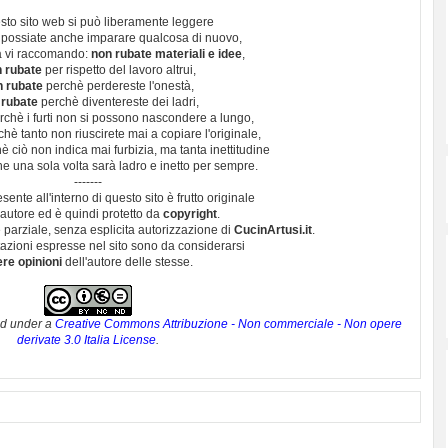
sto sito web si può liberamente leggere
 possiate anche imparare qualcosa di nuovo,
 vi raccomando:
non rubate materiali e idee
,
 rubate
per rispetto del lavoro altrui,
n rubate
perchè perdereste l'onestà,
 rubate
perchè diventereste dei ladri,
chè i furti non si possono nascondere a lungo,
hè tanto non riuscirete mai a copiare l'originale,
 ciò non indica mai furbizia, ma tanta inettitudine
e una sola volta sarà ladro e inetto per sempre.
-------
esente all'interno di questo sito è frutto originale
autore ed è quindi protetto da
copyright
.
 parziale, senza esplicita autorizzazione di
CucinArtusi.it
.
utazioni espresse nel sito sono da considerarsi
ere opinioni
dell'autore delle stesse.
ed under a
Creative Commons Attribuzione - Non commerciale - Non opere
derivate 3.0 Italia License
.