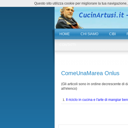
Questo sito utilizza cookie per migliorare la tua navigazio
HOME
CHI SIAMO
CIBI
CONTATTI
ComeUnaMarea Onlus
(Gli articoli sono in ordine decrescente di da
all'elenco)
Il riciclo in cucina e l'arte di mangiar be
1.