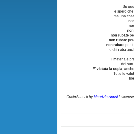
Su que
e spero che
ma una cosa
non
no
non
non rubate
per
non rubate
perc
non rubate
perchè
e chi
ruba
anch
Il materiale pr
del suo 
E'
vietata la copia
, anche
Tutte le val
lib
CucinArtusi.it
by
Maurizio Artusi
is licens