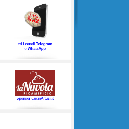
ed i canali
Telegram
e
WhatsApp
Sponsor CucinArtusi.it