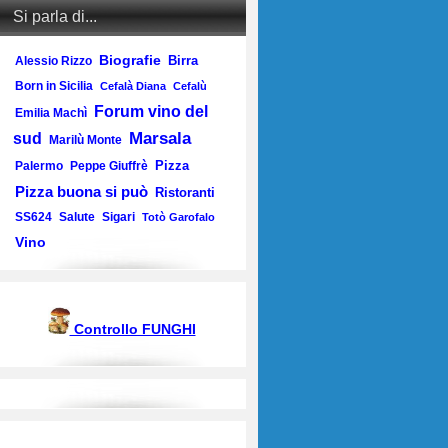
Si parla di...
Biografie
Birra
Alessio Rizzo
Born in Sicilia
Cefalà Diana
Cefalù
Forum vino del
Emilia Machì
Marsala
sud
Marilù Monte
Pizza
Palermo
Peppe Giuffrè
Pizza buona si può
Ristoranti
SS624
Salute
Sigari
Totò Garofalo
Vino
Controllo FUNGHI