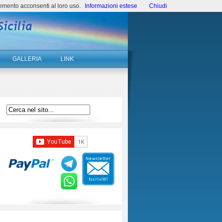
emento acconsenti al loro uso.
Informazioni estese
Chiudi
GALLERIA
LINK