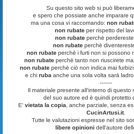
Su questo sito web si può liberam
e spero che possiate anche imparare q
ma una cosa vi raccomando:
non rubate
non rubate
per rispetto del lavo
non rubate
perchè perdereste 
non rubate
perchè diventereste 
non rubate
perchè i furti non si possono
non rubate
perchè tanto non riuscirete mai 
non rubate
perchè ciò non indica mai furbizi
e chi
ruba
anche una sola volta sarà ladro
-------
Il materiale presente all'interno di questo s
del suo autore ed è quindi protetto
E'
vietata la copia
, anche parziale, senza esp
CucinArtusi.it
.
Tutte le valutazioni espresse nel sito s
libere opinioni
dell'autore del