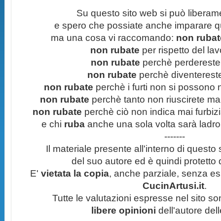
Su questo sito web si può liberam
e spero che possiate anche imparare q
ma una cosa vi raccomando:
non rubate
non rubate
per rispetto del lavo
non rubate
perchè perdereste 
non rubate
perchè diventereste 
non rubate
perchè i furti non si possono
non rubate
perchè tanto non riuscirete mai 
non rubate
perchè ciò non indica mai furbizi
e chi
ruba
anche una sola volta sarà ladro
-------
Il materiale presente all'interno di questo s
del suo autore ed è quindi protetto
E'
vietata la copia
, anche parziale, senza esp
CucinArtusi.it
.
Tutte le valutazioni espresse nel sito s
libere opinioni
dell'autore del