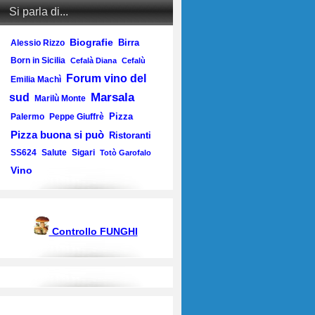
Si parla di...
Biografie
Birra
Alessio Rizzo
Born in Sicilia
Cefalà Diana
Cefalù
Forum vino del
Emilia Machì
Marsala
sud
Marilù Monte
Pizza
Palermo
Peppe Giuffrè
Pizza buona si può
Ristoranti
SS624
Salute
Sigari
Totò Garofalo
Vino
Controllo FUNGHI