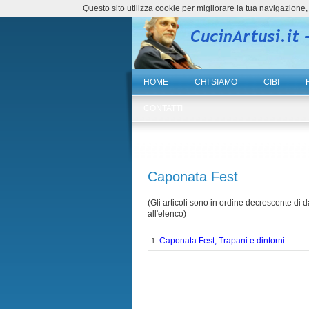
Questo sito utilizza cookie per migliorare la tua navigazio
HOME
CHI SIAMO
CIBI
CONTATTI
Caponata Fest
(Gli articoli sono in ordine decrescente di da
all'elenco)
Caponata Fest, Trapani e dintorni
1.