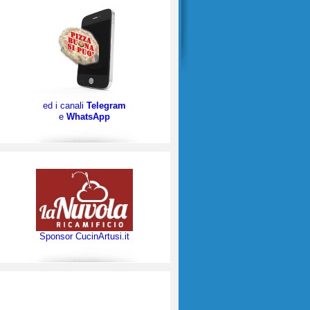
ed i canali
Telegram
e
WhatsApp
Sponsor CucinArtusi.it