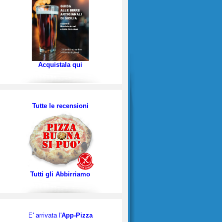
Acquistala qui
Tutte le recensioni
Tutti gli Abbirriamo
E' arrivata l'
App-Pizza