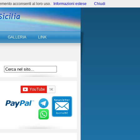
emento acconsenti al loro uso.
Informazioni estese
Chiudi
GALLERIA
LINK