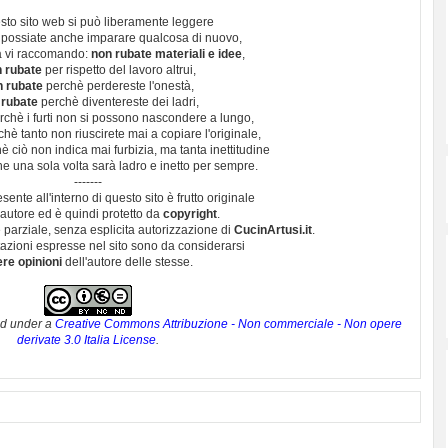
sto sito web si può liberamente leggere
 possiate anche imparare qualcosa di nuovo,
 vi raccomando:
non rubate materiali e idee
,
 rubate
per rispetto del lavoro altrui,
n rubate
perchè perdereste l'onestà,
 rubate
perchè diventereste dei ladri,
chè i furti non si possono nascondere a lungo,
hè tanto non riuscirete mai a copiare l'originale,
 ciò non indica mai furbizia, ma tanta inettitudine
e una sola volta sarà ladro e inetto per sempre.
-------
esente all'interno di questo sito è frutto originale
autore ed è quindi protetto da
copyright
.
 parziale, senza esplicita autorizzazione di
CucinArtusi.it
.
utazioni espresse nel sito sono da considerarsi
ere opinioni
dell'autore delle stesse.
ed under a
Creative Commons Attribuzione - Non commerciale - Non opere
derivate 3.0 Italia License
.