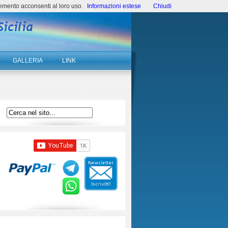
emento acconsenti al loro uso.
Informazioni estese
Chiudi
GALLERIA
LINK