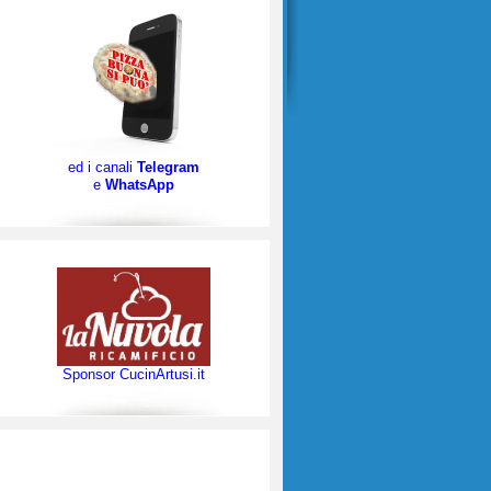
ed i canali
Telegram
e
WhatsApp
Sponsor CucinArtusi.it