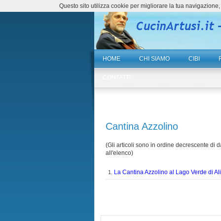
Questo sito utilizza cookie per migliorare la tua navigazio
HOME
CHI SIAMO
CIBI
CONTATTI
Cantina Azzolino
(Gli articoli sono in ordine decrescente di da
all'elenco)
La Cantina Azzolino al Lago Verde di Al
1.