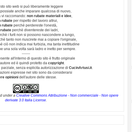
sto sito web si può liberamente leggere
 possiate anche imparare qualcosa di nuovo,
 vi raccomando:
non rubate materiali e idee
,
 rubate
per rispetto del lavoro altrui,
n rubate
perchè perdereste l'onestà,
 rubate
perchè diventereste dei ladri,
chè i furti non si possono nascondere a lungo,
hè tanto non riuscirete mai a copiare l'originale,
 ciò non indica mai furbizia, ma tanta inettitudine
e una sola volta sarà ladro e inetto per sempre.
-------
esente all'interno di questo sito è frutto originale
autore ed è quindi protetto da
copyright
.
 parziale, senza esplicita autorizzazione di
CucinArtusi.it
.
utazioni espresse nel sito sono da considerarsi
ere opinioni
dell'autore delle stesse.
ed under a
Creative Commons Attribuzione - Non commerciale - Non opere
derivate 3.0 Italia License
.