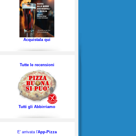
Acquistala qui
Tutte le recensioni
Tutti gli Abbirriamo
E' arrivata l'
App-Pizza