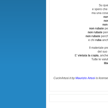
Su que
e spero che
ma una cosa
non
no
non
non rubate
per
non rubate
perc
non rubate
perchè
e chi
ruba
anch
Il materiale pr
del suo 
E'
vietata la copia
, anche
Tutte le val
lib
CucinArtusi.it
by
Maurizio Artusi
is licens