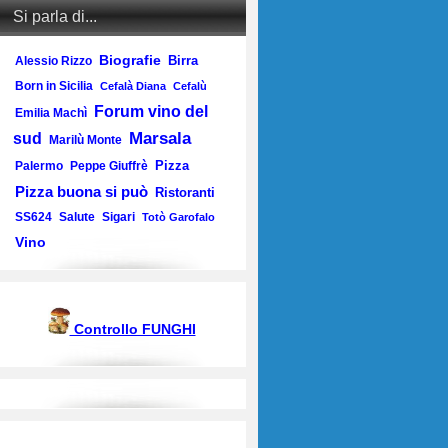
Si parla di...
Biografie
Birra
Alessio Rizzo
Born in Sicilia
Cefalà Diana
Cefalù
Forum vino del
Emilia Machì
Marsala
sud
Marilù Monte
Pizza
Palermo
Peppe Giuffrè
Pizza buona si può
Ristoranti
SS624
Salute
Sigari
Totò Garofalo
Vino
Controllo FUNGHI