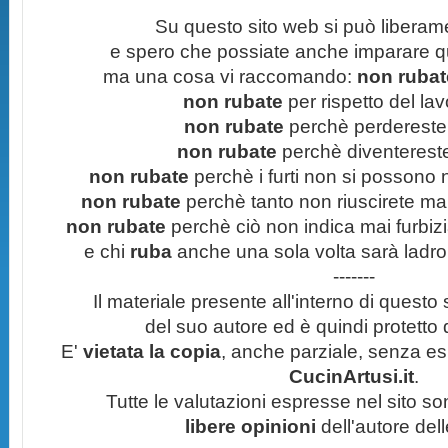
Su questo sito web si può liberam
e spero che possiate anche imparare q
ma una cosa vi raccomando:
non rubate
non rubate
per rispetto del lavo
non rubate
perchè perdereste 
non rubate
perchè diventereste 
non rubate
perchè i furti non si possono
non rubate
perchè tanto non riuscirete mai 
non rubate
perchè ciò non indica mai furbizi
e chi
ruba
anche una sola volta sarà ladro
-------
Il materiale presente all'interno di questo s
del suo autore ed è quindi protetto
E'
vietata la copia
, anche parziale, senza esp
CucinArtusi.it
.
Tutte le valutazioni espresse nel sito s
libere opinioni
dell'autore del