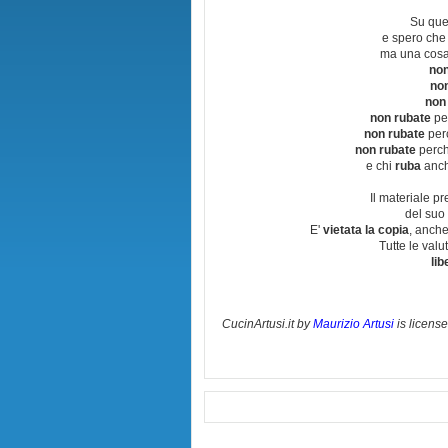
Su que
e spero che
ma una cosa
non
no
non
non rubate
per
non rubate
perc
non rubate
perchè
e chi
ruba
anch
Il materiale pr
del suo 
E'
vietata la copia
, anche
Tutte le val
lib
CucinArtusi.it
by
Maurizio Artusi
is licens