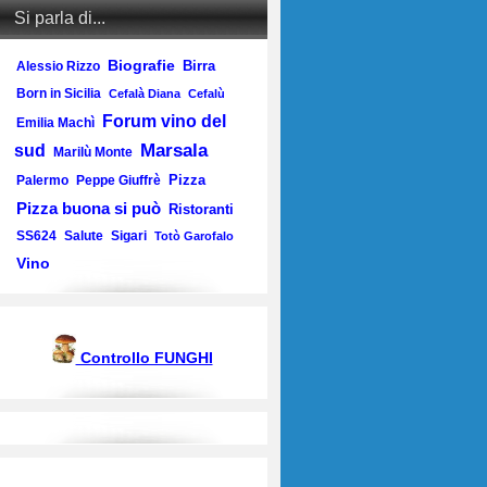
Si parla di...
Biografie
Birra
Alessio Rizzo
Born in Sicilia
Cefalà Diana
Cefalù
Forum vino del
Emilia Machì
Marsala
sud
Marilù Monte
Pizza
Palermo
Peppe Giuffrè
Pizza buona si può
Ristoranti
SS624
Salute
Sigari
Totò Garofalo
Vino
Controllo FUNGHI