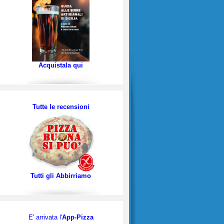
Acquistala qui
Tutte le recensioni
Tutti gli Abbirriamo
E' arrivata l'
App-Pizza