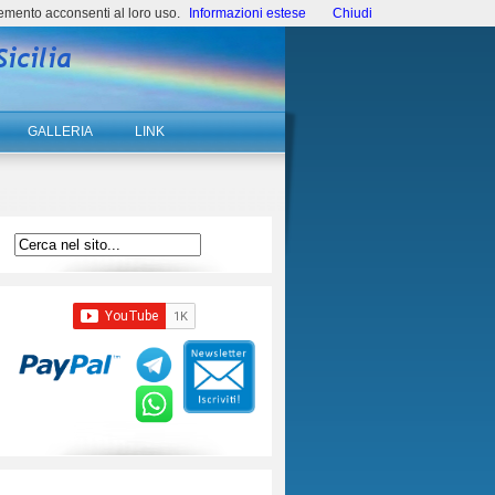
emento acconsenti al loro uso.
Informazioni estese
Chiudi
GALLERIA
LINK