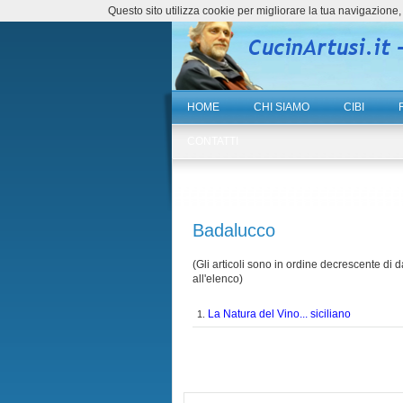
Questo sito utilizza cookie per migliorare la tua navigazio
HOME
CHI SIAMO
CIBI
CONTATTI
Badalucco
(Gli articoli sono in ordine decrescente di da
all'elenco)
La Natura del Vino... siciliano
1.