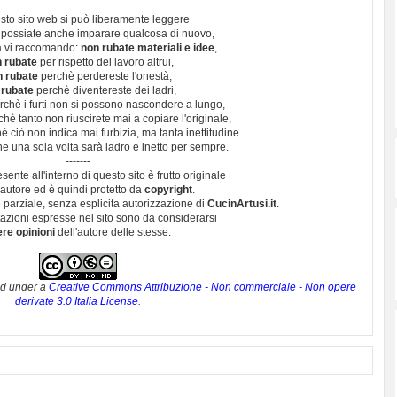
sto sito web si può liberamente leggere
 possiate anche imparare qualcosa di nuovo,
 vi raccomando:
non rubate materiali e idee
,
 rubate
per rispetto del lavoro altrui,
n rubate
perchè perdereste l'onestà,
 rubate
perchè diventereste dei ladri,
chè i furti non si possono nascondere a lungo,
hè tanto non riuscirete mai a copiare l'originale,
 ciò non indica mai furbizia, ma tanta inettitudine
e una sola volta sarà ladro e inetto per sempre.
-------
esente all'interno di questo sito è frutto originale
autore ed è quindi protetto da
copyright
.
 parziale, senza esplicita autorizzazione di
CucinArtusi.it
.
utazioni espresse nel sito sono da considerarsi
ere opinioni
dell'autore delle stesse.
ed under a
Creative Commons Attribuzione - Non commerciale - Non opere
derivate 3.0 Italia License
.