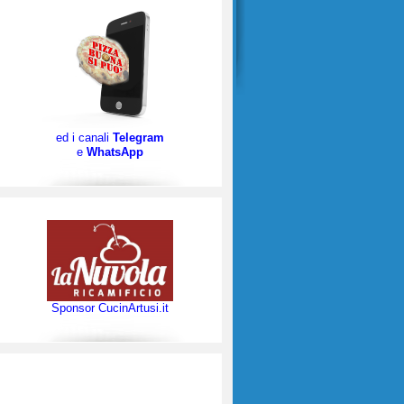
ed i canali
Telegram
e
WhatsApp
Sponsor CucinArtusi.it