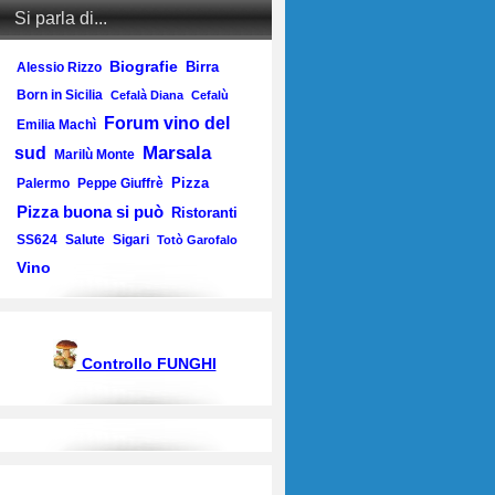
Si parla di...
Biografie
Birra
Alessio Rizzo
Born in Sicilia
Cefalà Diana
Cefalù
Forum vino del
Emilia Machì
Marsala
sud
Marilù Monte
Pizza
Palermo
Peppe Giuffrè
Pizza buona si può
Ristoranti
SS624
Salute
Sigari
Totò Garofalo
Vino
Controllo FUNGHI