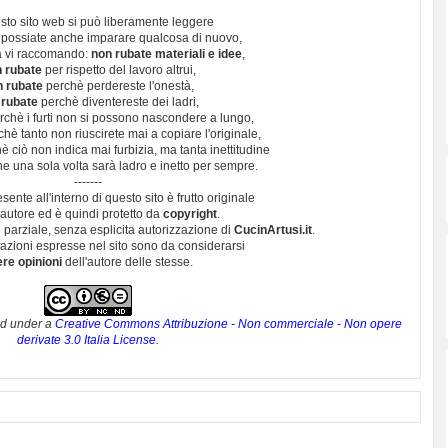
sto sito web si può liberamente leggere
 possiate anche imparare qualcosa di nuovo,
 vi raccomando:
non rubate materiali e idee
,
 rubate
per rispetto del lavoro altrui,
n rubate
perchè perdereste l'onestà,
 rubate
perchè diventereste dei ladri,
chè i furti non si possono nascondere a lungo,
hè tanto non riuscirete mai a copiare l'originale,
 ciò non indica mai furbizia, ma tanta inettitudine
e una sola volta sarà ladro e inetto per sempre.
-------
esente all'interno di questo sito è frutto originale
autore ed è quindi protetto da
copyright
.
 parziale, senza esplicita autorizzazione di
CucinArtusi.it
.
utazioni espresse nel sito sono da considerarsi
ere opinioni
dell'autore delle stesse.
ed under a
Creative Commons Attribuzione - Non commerciale - Non opere
derivate 3.0 Italia License
.