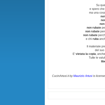
Su que
e spero che
ma una cosa
non
no
non
non rubate
per
non rubate
perc
non rubate
perchè
e chi
ruba
anch
Il materiale pr
del suo 
E'
vietata la copia
, anche
Tutte le val
lib
CucinArtusi.it
by
Maurizio Artusi
is licens