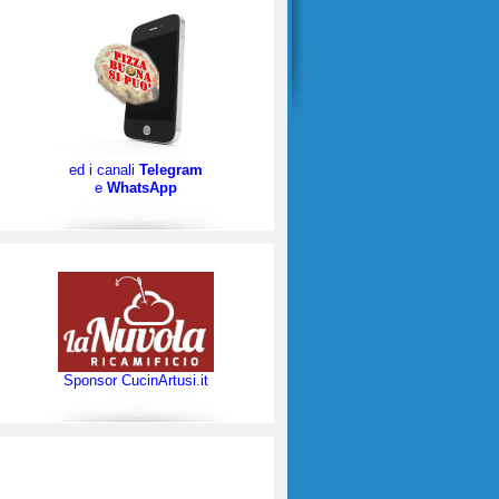
ed i canali
Telegram
e
WhatsApp
Sponsor CucinArtusi.it