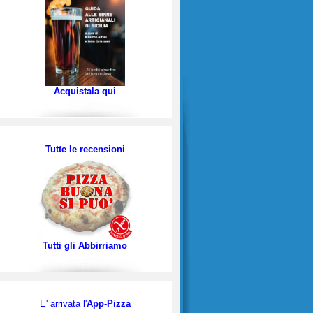
Acquistala qui
Tutte le recensioni
Tutti gli Abbirriamo
E' arrivata l'
App-Pizza