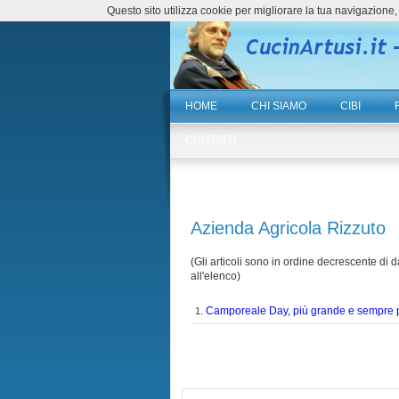
Questo sito utilizza cookie per migliorare la tua navigazio
HOME
CHI SIAMO
CIBI
CONTATTI
Azienda Agricola Rizzuto
(Gli articoli sono in ordine decrescente di da
all'elenco)
Camporeale Day, più grande e sempre p
1.