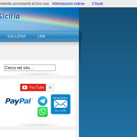
emento acconsenti al loro uso.
Informazioni estese
Chiudi
GALLERIA
LINK