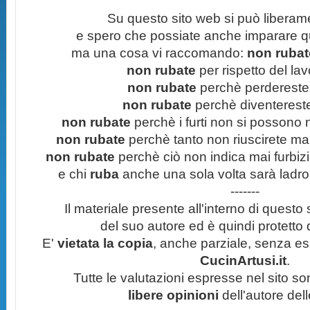
Su questo sito web si può liberam
e spero che possiate anche imparare q
ma una cosa vi raccomando:
non rubate
non rubate
per rispetto del lavo
non rubate
perchè perdereste 
non rubate
perchè diventereste 
non rubate
perchè i furti non si possono
non rubate
perchè tanto non riuscirete mai 
non rubate
perchè ciò non indica mai furbizi
e chi
ruba
anche una sola volta sarà ladro
-------
Il materiale presente all'interno di questo s
del suo autore ed è quindi protetto
E'
vietata la copia
, anche parziale, senza esp
CucinArtusi.it
.
Tutte le valutazioni espresse nel sito s
libere opinioni
dell'autore del