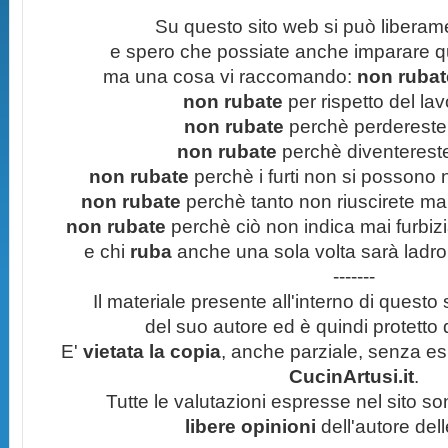
Su questo sito web si può liberam
e spero che possiate anche imparare q
ma una cosa vi raccomando:
non rubate
non rubate
per rispetto del lavo
non rubate
perchè perdereste 
non rubate
perchè diventereste 
non rubate
perchè i furti non si possono
non rubate
perchè tanto non riuscirete mai 
non rubate
perchè ciò non indica mai furbizi
e chi
ruba
anche una sola volta sarà ladro
-------
Il materiale presente all'interno di questo s
del suo autore ed è quindi protetto
E'
vietata la copia
, anche parziale, senza esp
CucinArtusi.it
.
Tutte le valutazioni espresse nel sito s
libere opinioni
dell'autore del