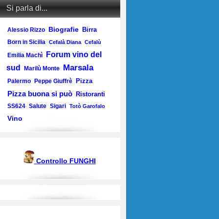
Si parla di...
Biografie
Birra
Alessio Rizzo
Born in Sicilia
Cefalà Diana
Cefalù
Forum vino del
Emilia Machì
Marsala
sud
Marilù Monte
Pizza
Palermo
Peppe Giuffrè
Pizza buona si può
Ristoranti
SS624
Salute
Sigari
Totò Garofalo
Vino
Controllo FUNGHI