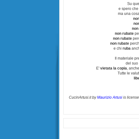
Su que
e spero che
ma una cosa
non
no
non
non rubate
per
non rubate
perc
non rubate
perchè
e chi
ruba
anch
Il materiale pr
del suo 
E'
vietata la copia
, anche
Tutte le val
lib
CucinArtusi.it
by
Maurizio Artusi
is licens