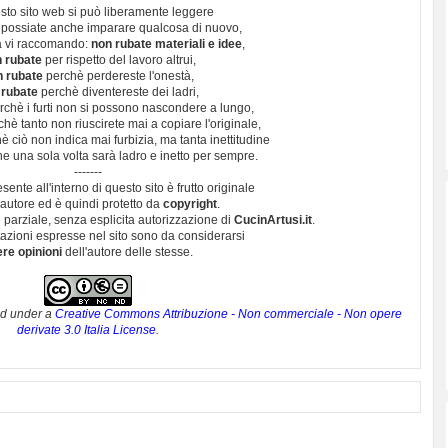
sto sito web si può liberamente leggere
 possiate anche imparare qualcosa di nuovo,
 vi raccomando:
non rubate materiali e idee
,
 rubate
per rispetto del lavoro altrui,
n rubate
perchè perdereste l'onestà,
 rubate
perchè diventereste dei ladri,
chè i furti non si possono nascondere a lungo,
hè tanto non riuscirete mai a copiare l'originale,
 ciò non indica mai furbizia, ma tanta inettitudine
e una sola volta sarà ladro e inetto per sempre.
-------
esente all'interno di questo sito è frutto originale
autore ed è quindi protetto da
copyright
.
 parziale, senza esplicita autorizzazione di
CucinArtusi.it
.
utazioni espresse nel sito sono da considerarsi
ere opinioni
dell'autore delle stesse.
ed under a
Creative Commons Attribuzione - Non commerciale - Non opere
derivate 3.0 Italia License
.