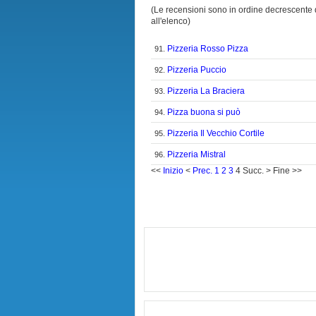
(Le recensioni sono in ordine decrescente di 
all'elenco)
Pizzeria Rosso Pizza
91.
Pizzeria Puccio
92.
Pizzeria La Braciera
93.
Pizza buona si può
94.
Pizzeria Il Vecchio Cortile
95.
Pizzeria Mistral
96.
<<
Inizio
<
Prec.
1
2
3
4
Succ.
>
Fine
>>