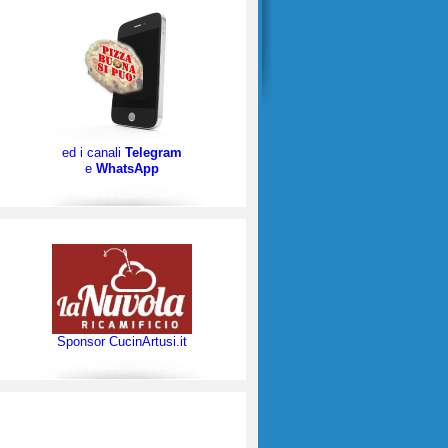
ed i canali
Telegram
e
WhatsApp
Sponsor CucinArtusi.it