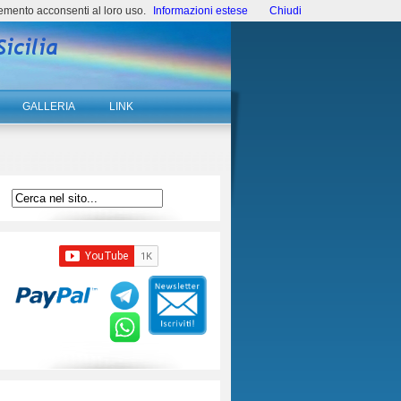
emento acconsenti al loro uso.
Informazioni estese
Chiudi
GALLERIA
LINK