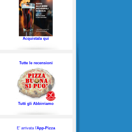
Acquistala qui
Tutte le recensioni
Tutti gli Abbirriamo
E' arrivata l'
App-Pizza