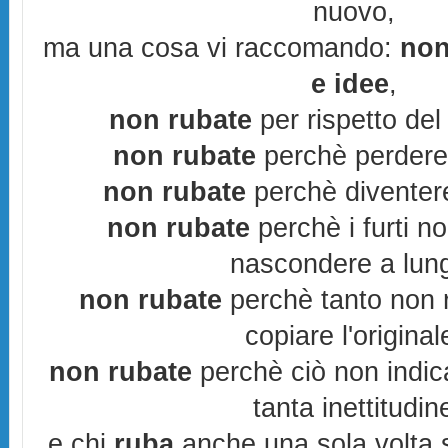
nuovo,
ma una cosa vi raccomando:
non
e idee
,
non rubate
per rispetto del 
non rubate
perchè perderes
non rubate
perchè diventere
non rubate
perchè i furti n
nascondere a lun
non rubate
perchè tanto non r
copiare l'original
non rubate
perchè ciò non indic
tanta inettitudin
e chi
ruba
anche una sola volta s