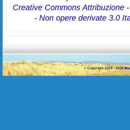
Creative Commons Attribuzione 
- Non opere derivate 3.0 It
©
Copyright 2009 - 2026
Mau