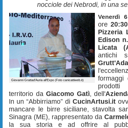
nocciole dei Nebrodi, in una s
Venerdì 
ore
20:30
Pizzeria
Edison n
Licata (
antichi 
Grutt'Ada
l'eccel
formaggi
Giovanni Grattad'Auria all'Expo (Foto canicattiweb.it)
prodott
territorio da
Giacomo Gatì
, dell'
Aziend
In un “Abbirriamo” di
CucinArtusi.it
ovv
mancare le birre siciliane, stavolta sarà
Sinagra (ME), rappresentato da
Carmel
la sua storia e ad offrire al pubb