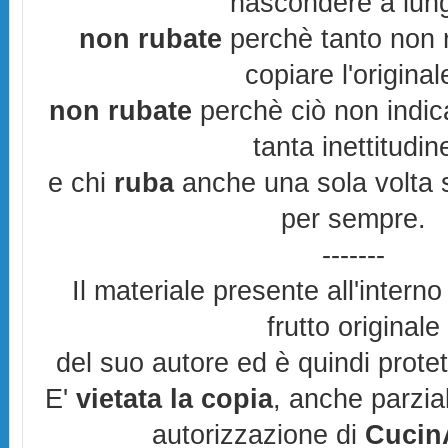
nascondere a lun
non rubate
perchè tanto non r
copiare l'original
non rubate
perchè ciò non indic
tanta inettitudin
e chi
ruba
anche una sola volta s
per sempre.
-------
Il materiale presente all'interno
frutto originale
del suo autore ed è quindi prote
E'
vietata la copia
, anche parzia
autorizzazione di
CucinA