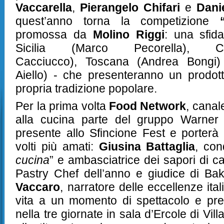
Vaccarella
,
Pierangelo Chifari
e
Dani
quest’anno torna la competizione
promossa da
Molino Riggi
: una sfida
Sicilia (Marco Pecorella),
Cacciucco),
Toscana (Andrea Bongi) 
Aiello) - che presenteranno un prodotto 
propria tradizione popolare.
Per la prima volta
Food Network
, canal
alla cucina parte del gruppo Warner
presente allo Sfincione Fest e porterà 
volti più amati:
Giusina Battaglia
, con
cucina
” e ambasciatrice dei sapori di c
Pastry Chef dell’anno e giudice di Bak
Vaccaro
, narratore delle eccellenze it
vita a un momento di spettacolo e pres
nella tre giornate in sala d’Ercole di Vi