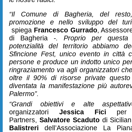
“Il Comune di Bagheria, del resto
promozione e nello sviluppo del tu
spiega
Francesco Gurrado
, Assessor
di Bagheria
-. Proprio per questa n
potenzialità del territorio abbiamo d
Sfincione Fest, unico evento in città 
persone e produce un indotto unico pe
ringraziamento va agli organizzatori ch
oltre il 90% di risorse private questo
diventata la manifestazione più autorev
Palermo”.
“Grandi obiettivi e alte aspetta
organizzatori
Jessica Fici
per 
Partners,
Salvatore Scaduto
di Sicilia
Balistreri
dell’Associazione La Pian