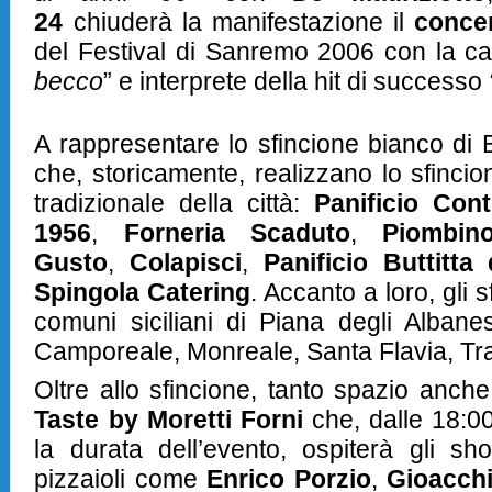
24
chiuderà la manifestazione il
concer
del Festival di Sanremo 2006 con la c
becco
” e interprete della hit di successo
A rappresentare lo sfincione bianco di B
che, storicamente, realizzano lo sfincio
tradizionale della città:
Panificio Cont
1956
,
Forneria Scaduto
,
Piombin
Gusto
,
Colapisci
,
Panificio Buttitta
Spingola Catering
. Accanto a loro, gli s
comuni siciliani di Piana degli Albanes
Camporeale, Monreale, Santa Flavia, Tr
Oltre allo sfincione, tanto spazio anch
Taste by Moretti Forni
che, dalle 18:00
la durata dell’evento, ospiterà gli sh
pizzaioli come
Enrico Porzio
,
Gioacch