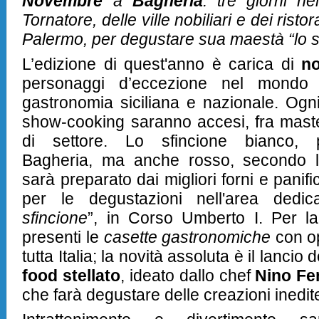
Novembre
a
Bagheria
: tre giorni ne
Tornatore, delle ville nobiliari e dei ristora
Palermo, per degustare sua maestà “lo s
L’edizione di quest'anno è carica di
no
personaggi d’eccezione nel mondo d
gastronomia siciliana e nazionale. Ogni 
show-cooking saranno accesi, fra maste
di settore. Lo sfincione bianco, 
Bagheria, ma anche rosso, secondo la 
sarà preparato dai migliori forni e panific
per le degustazioni nell'area dedic
sfincione
”, in Corso Umberto I. Per l
presenti le
casette gastronomiche
con op
tutta Italia; la novità assoluta è il lancio
food stellato
, ideato dallo chef
Nino Fer
che farà degustare delle creazioni inedit