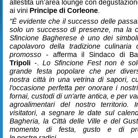
allestita un’area lounge con degustazion
ai vini
Principe di Corleone
.
"È evidente che il successo delle passat
solo un successo di presenze, ma la c
Sfincione Bagherese è uno dei simboli 
capolavoro della tradizione culinaria
promosso -
afferma il Sindaco di B
Tripoli
-.
Lo Sfincione Fest non è solo
grande festa popolare che per divers
nostra città in una vetrina di sapori, cu
l'occasione perfetta per onorare i nostri
fornai, custodi di un'arte antica, e per v
agroalimentari del nostro territorio. In
visitatori, a segnare le date sul calen
Bagheria, la Città delle Ville e del Gus
momento di festa, gusto e di p
le nostre radici.