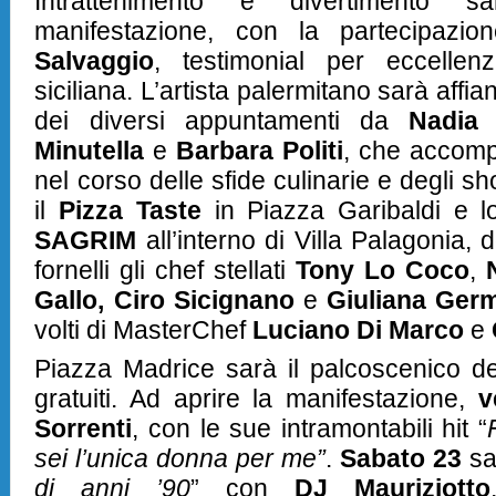
Intrattenimento e divertimento s
manifestazione, con la partecipaz
Salvaggio
, testimonial per eccellen
siciliana. L’artista palermitano sarà aff
dei diversi appuntamenti da
Nadia
Minutella
e
Barbara Politi
, che accomp
nel corso delle sfide culinarie e degli s
il
Pizza Taste
in Piazza Garibaldi e 
SAGRIM
all’interno di Villa Palagonia, 
fornelli gli chef stellati
Tony Lo Coco
,
Gallo, Ciro Sicignano
e
Giuliana Germ
volti di MasterChef
Luciano Di Marco
e
Piazza Madrice sarà il palcoscenico deg
gratuiti. Ad aprire la manifestazione,
v
Sorrenti
, con le sue intramontabili hit “
sei l’unica donna per me”
.
Sabato 23
sar
di anni ’90
” con
DJ Mauriziotto