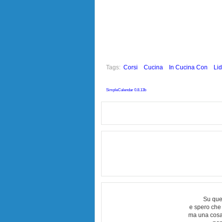
Tags:
Corsi
Cucina
In Cucina Con
Lid
SimpleCalendar 0.8.13b
Su que
e spero che
ma una cosa