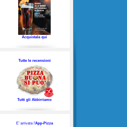
Acquistala qui
Tutte le recensioni
Tutti gli Abbirriamo
E' arrivata l'
App-Pizza