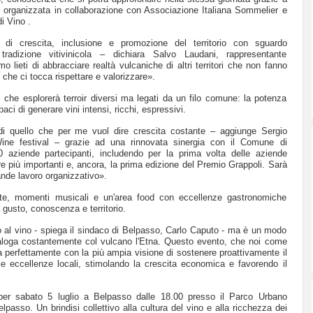
i) organizzata in collaborazione con Associazione Italiana Sommelier e
i Vino .
 di crescita, inclusione e promozione del territorio con sguardo
 tradizione vitivinicola – dichiara Salvo Laudani, rappresentante
 lieti di abbracciare realtà vulcaniche di altri territori che non fanno
 che ci tocca rispettare e valorizzare».
e, che esplorerà terroir diversi ma legati da un filo comune: la potenza
aci di generare vini intensi, ricchi, espressivi.
 di quello che per me vuol dire crescita costante – aggiunge Sergio
Wine festival – grazie ad una rinnovata sinergia con il Comune di
0 aziende partecipanti, includendo per la prima volta delle aziende
e più importanti e, ancora, la prima edizione del Premio Grappoli. Sarà
ande lavoro organizzativo».
ate, momenti musicali e un'area food con eccellenze gastronomiche
a gusto, conoscenza e territorio.
 al vino - spiega il sindaco di Belpasso, Carlo Caputo - ma è un modo
 dialoga costantemente col vulcano l'Etna. Questo evento, che noi come
 perfettamente con la più ampia visione di sostenere proattivamente il
, le eccellenze locali, stimolando la crescita economica e favorendo il
er sabato 5 luglio a Belpasso dalle 18.00 presso il Parco Urbano
elpasso. Un brindisi collettivo alla cultura del vino e alla ricchezza dei