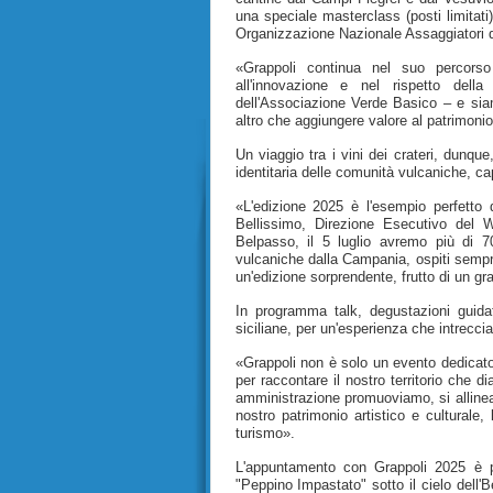
una speciale masterclass (posti limitat
Organizzazione Nazionale Assaggiatori d
«Grappoli continua nel suo percorso
all'innovazione e nel rispetto della
dell'Associazione Verde Basico – e siamo
altro che aggiungere valore al patrimonio
Un viaggio tra i vini dei crateri, dunqu
identitaria delle comunità vulcaniche, cap
«L'edizione 2025 è l'esempio perfetto
Bellissimo, Direzione Esecutivo del 
Belpasso, il 5 luglio avremo più di 7
vulcaniche dalla Campania, ospiti sempr
un'edizione sorprendente, frutto di un gr
In programma talk, degustazioni guid
siciliane, per un'esperienza che intrecci
«Grappoli non è solo un evento dedicato
per raccontare il nostro territorio che
amministrazione promuoviamo, si allinea
nostro patrimonio artistico e culturale
turismo».
L'appuntamento con Grappoli 2025 è p
"Peppino Impastato" sotto il cielo dell'B