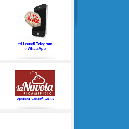
ed i canali
Telegram
e
WhatsApp
Sponsor CucinArtusi.it