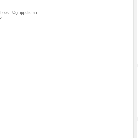
book: @grappolietna
5