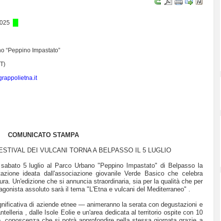
2025
o “Peppino Impastato”
T)
grappolietna.it
COMUNICATO STAMPA
FESTIVAL DEI VULCANI TORNA A BELPASSO IL 5 LUGLIO
sabato 5 luglio al Parco Urbano "Peppino Impastato" di Belpasso la
tazione ideata dall'associazione giovanile Verde Basico che celebra
ltura. Un'edizione che si annuncia straordinaria, sia per la qualità che per
agonista assoluto sarà il tema "L'Etna e vulcani del Mediterraneo" .
nificativa di aziende etnee — animeranno la serata con degustazioni e
ntelleria , dalle Isole Eolie e un'area dedicata al territorio ospite con 10
, conoscenza che si potrà approfondire nella stessa giornata grazie a