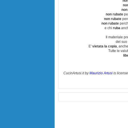
non
no
non
non rubate
per
non rubate
perc
non rubate
perchè
e chi
ruba
anch
Il materiale pr
del suo 
E'
vietata la copia
, anche
Tutte le val
lib
CucinArtusi.it
by
Maurizio Artusi
is licens