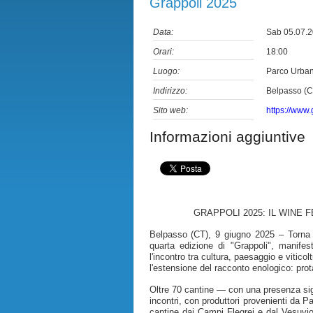
Grappoli 2025
Data:
Sab 05.07.
Orari:
18:00
Luogo:
Parco Urban
Indirizzo:
Belpasso (C
Sito web:
https://www.
Informazioni aggiuntive
GRAPPOLI 2025: IL WINE 
Belpasso (CT), 9 giugno 2025 – Torna 
quarta edizione di "Grappoli", manifes
l'incontro tra cultura, paesaggio e vitico
l'estensione del racconto enologico: prot
Oltre 70 cantine — con una presenza sig
incontri, con produttori provenienti da Pa
cantine dai Campi Flegrei e dal Vesuvio