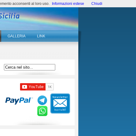
emento acconsenti al loro uso.
Informazioni estese
Chiudi
GALLERIA
LINK