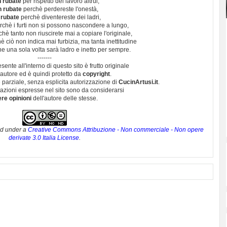
 rubate
per rispetto del lavoro altrui,
n rubate
perchè perdereste l'onestà,
 rubate
perchè diventereste dei ladri,
chè i furti non si possono nascondere a lungo,
hè tanto non riuscirete mai a copiare l'originale,
 ciò non indica mai furbizia, ma tanta inettitudine
e una sola volta sarà ladro e inetto per sempre.
-------
esente all'interno di questo sito è frutto originale
autore ed è quindi protetto da
copyright
.
 parziale, senza esplicita autorizzazione di
CucinArtusi.it
.
utazioni espresse nel sito sono da considerarsi
ere opinioni
dell'autore delle stesse.
ed under a
Creative Commons Attribuzione - Non commerciale - Non opere
derivate 3.0 Italia License
.