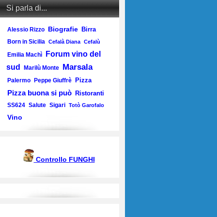
Si parla di...
Biografie
Birra
Alessio Rizzo
Born in Sicilia
Cefalà Diana
Cefalù
Forum vino del
Emilia Machì
Marsala
sud
Marilù Monte
Pizza
Palermo
Peppe Giuffrè
Pizza buona si può
Ristoranti
SS624
Salute
Sigari
Totò Garofalo
Vino
Controllo FUNGHI