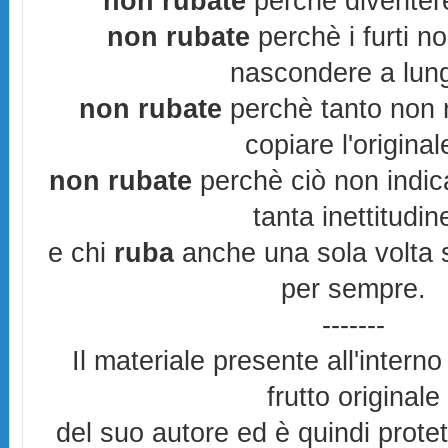
non rubate
perchè diventere
non rubate
perchè i furti n
nascondere a lun
non rubate
perchè tanto non r
copiare l'original
non rubate
perchè ciò non indic
tanta inettitudin
e chi
ruba
anche una sola volta s
per sempre.
-------
Il materiale presente all'interno
frutto originale
del suo autore ed è quindi prote