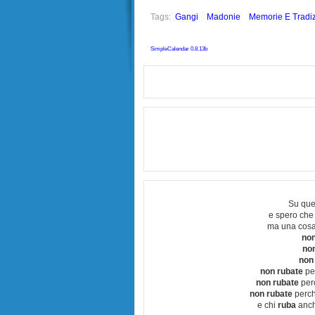
Tags:
Gangi
Madonie
Memorie E Tradiz
SimpleCalendar 0.8.13b
Su que
e spero che
ma una cosa
non
no
non
non rubate
per
non rubate
perc
non rubate
perchè
e chi
ruba
anch