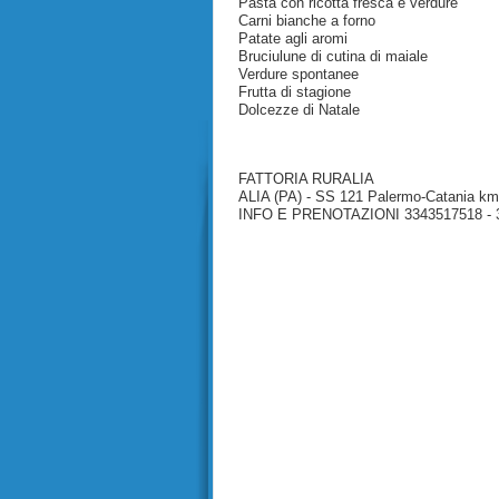
Pasta con ricotta fresca e verdure
Carni bianche a forno
Patate agli aromi
Bruciulune di cutina di maiale
Verdure spontanee
Frutta di stagione
Dolcezze di Natale
FATTORIA RURALIA
ALIA (PA) - SS 121 Palermo-Catania km
INFO E PRENOTAZIONI 3343517518 - 