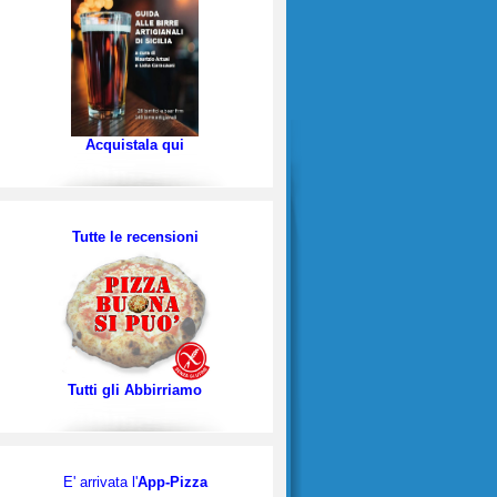
Acquistala qui
Tutte le recensioni
Tutti gli Abbirriamo
E' arrivata l'
App-Pizza