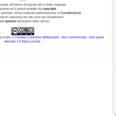
-------
esente all'interno di questo sito è frutto originale
autore ed è quindi protetto da
copyright
.
 parziale, senza esplicita autorizzazione di
CucinArtusi.it
.
utazioni espresse nel sito sono da considerarsi
ere opinioni
dell'autore delle stesse.
ed under a
Creative Commons Attribuzione - Non commerciale - Non opere
derivate 3.0 Italia License
.