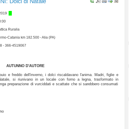
: Dolci di Natale
.2019
8:00
ttica Ruralia
rmo-Catania km 182.500 - Alia (PA)
8 - 366-4519067
AUTUNNO D'AUTORE
buio e freddo dell'inverno, i dolci riscaldavano l'anima.
Madri, figlie e
tale, si riunivano in un locale con forno a legna, trasformato in
 lunga preparazione di vurciddati e scattate che si sarebbero consumati
rno