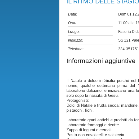
IL RITMO DELLE STAGIONI
Data:
Dom 01.12
Orari:
11:00 alle 1
Luogo:
Fattoria Dida
Indirizzo:
SS 121 Pale
Telefono:
334-351751
Informazioni aggiuntive
Il Natale è dolce in Sicilia perchè nel 
nonne, qualche settimana prima del Na
laboratorio dolciario, e iniziavano una
solo dopo la nascita di Gesù.
Protagonisti:
Dolci di Natale e frutta secca: mandorle,
pistacchi, fichi.
Laboratorio grani antichi e prodotti da fo
Laboratorio formaggi e ricotte
Zuppa di legumi e cereali
Pasta con cavolicelli e salsiccia