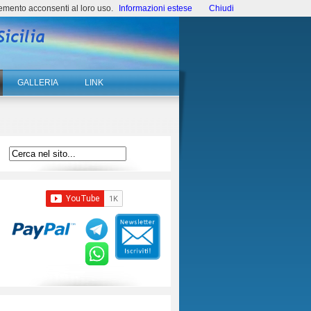
emento acconsenti al loro uso.
Informazioni estese
Chiudi
GALLERIA
LINK