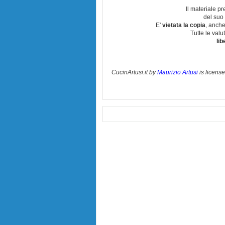
Il materiale pr
del suo 
E'
vietata la copia
, anche
Tutte le val
lib
CucinArtusi.it
by
Maurizio Artusi
is licens