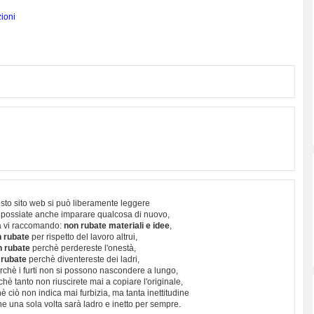
ioni
sto sito web si può liberamente leggere
 possiate anche imparare qualcosa di nuovo,
 vi raccomando:
non rubate materiali e idee
,
 rubate
per rispetto del lavoro altrui,
n rubate
perchè perdereste l'onestà,
 rubate
perchè diventereste dei ladri,
chè i furti non si possono nascondere a lungo,
hè tanto non riuscirete mai a copiare l'originale,
 ciò non indica mai furbizia, ma tanta inettitudine
e una sola volta sarà ladro e inetto per sempre.