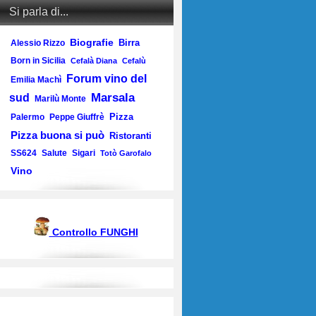
Si parla di...
Biografie
Birra
Alessio Rizzo
Born in Sicilia
Cefalà Diana
Cefalù
Forum vino del
Emilia Machì
Marsala
sud
Marilù Monte
Pizza
Palermo
Peppe Giuffrè
Pizza buona si può
Ristoranti
SS624
Salute
Sigari
Totò Garofalo
Vino
Controllo FUNGHI