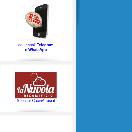
ed i canali
Telegram
e
WhatsApp
Sponsor CucinArtusi.it