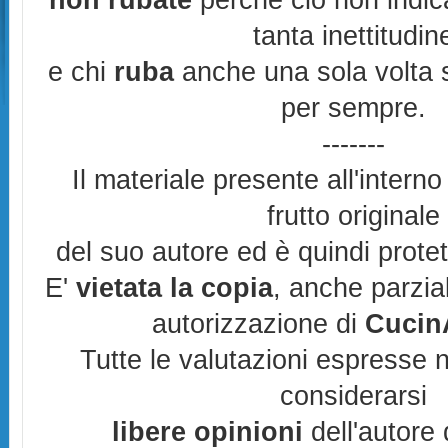
non rubate
perchè ciò non indic
tanta inettitudin
e chi
ruba
anche una sola volta s
per sempre.
-------
Il materiale presente all'interno
frutto originale
del suo autore ed è quindi prote
E'
vietata la copia
, anche parzia
autorizzazione di
CucinA
Tutte le valutazioni espresse 
considerarsi
libere opinioni
dell'autore 