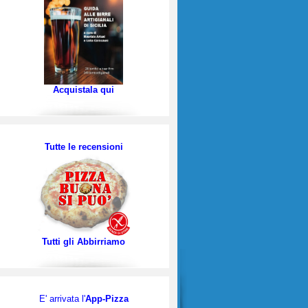
Acquistala qui
Tutte le recensioni
Tutti gli Abbirriamo
E' arrivata l'
App-Pizza