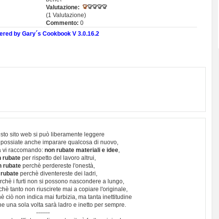
Valutazione:
(1 Valutazione)
Commento:
0
red by Gary´s Cookbook V 3.0.16.2
sto sito web si può liberamente leggere
 possiate anche imparare qualcosa di nuovo,
 vi raccomando:
non rubate materiali e idee
,
 rubate
per rispetto del lavoro altrui,
n rubate
perchè perdereste l'onestà,
 rubate
perchè diventereste dei ladri,
chè i furti non si possono nascondere a lungo,
hè tanto non riuscirete mai a copiare l'originale,
 ciò non indica mai furbizia, ma tanta inettitudine
e una sola volta sarà ladro e inetto per sempre.
-------