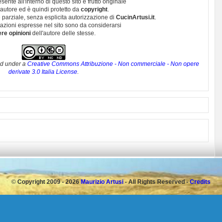
esente all'interno di questo sito è frutto originale
autore ed è quindi protetto da
copyright
.
 parziale, senza esplicita autorizzazione di
CucinArtusi.it
.
utazioni espresse nel sito sono da considerarsi
ere opinioni
dell'autore delle stesse.
ed under a
Creative Commons Attribuzione - Non commerciale - Non opere
derivate 3.0 Italia License
.
©
Copyright 2009 - 2026
Maurizio Artusi
- All Rights Reserved -
Credits