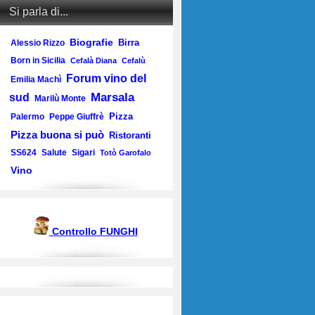
Si parla di...
Biografie
Birra
Alessio Rizzo
Born in Sicilia
Cefalà Diana
Cefalù
Forum vino del
Emilia Machì
Marsala
sud
Marilù Monte
Pizza
Palermo
Peppe Giuffrè
Pizza buona si può
Ristoranti
SS624
Salute
Sigari
Totò Garofalo
Vino
Controllo FUNGHI