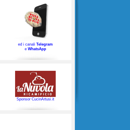
ed i canali
Telegram
e
WhatsApp
Sponsor CucinArtusi.it