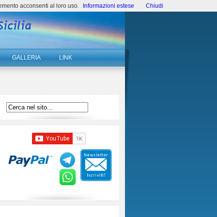
emento acconsenti al loro uso.
Informazioni estese
Chiudi
GALLERIA
LINK