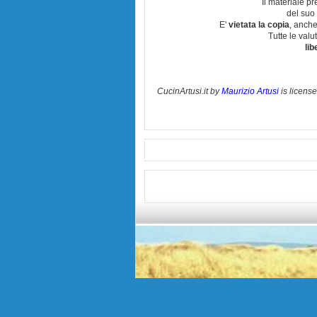
Il materiale pr
del suo 
E'
vietata la copia
, anche
Tutte le val
lib
CucinArtusi.it
by
Maurizio Artusi
is licens