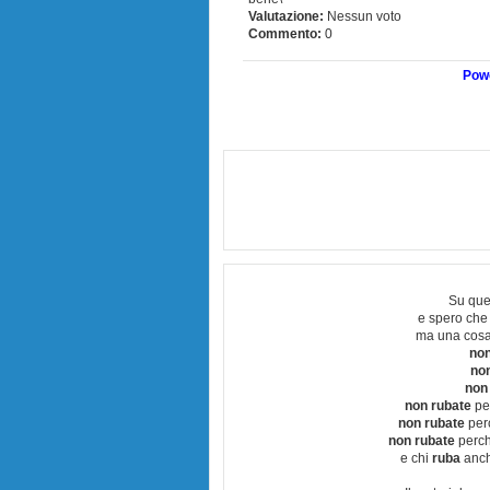
Valutazione:
Nessun voto
Commento:
0
Powe
Su que
e spero che
ma una cosa
non
no
non
non rubate
per
non rubate
perc
non rubate
perchè
e chi
ruba
anch