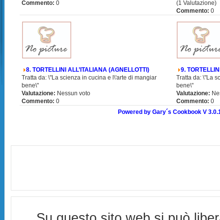
Commento:
0
(1 Valutazione)
Commento:
0
8. TORTELLINI ALL’ITALIANA (AGNELLOTTI)
9. TORTELLI
Tratta da: \"La scienza in cucina e l\'arte di mangiar
Tratta da: \"La s
bene\"
bene\"
Valutazione:
Nessun voto
Valutazione:
Ne
Commento:
0
Commento:
0
Powered by Gary´s Cookbook V 3.0.
Su questo sito web si può libe