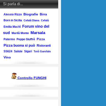
Si parla di...
Biografie
Birra
Alessio Rizzo
Born in Sicilia
Cefalà Diana
Cefalù
Forum vino del
Emilia Machì
Marsala
sud
Marilù Monte
Pizza
Palermo
Peppe Giuffrè
Pizza buona si può
Ristoranti
SS624
Salute
Sigari
Totò Garofalo
Vino
Controllo FUNGHI