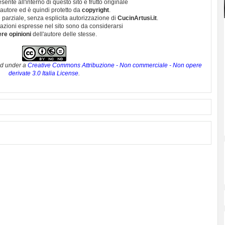
esente all'interno di questo sito è frutto originale
autore ed è quindi protetto da
copyright
.
 parziale, senza esplicita autorizzazione di
CucinArtusi.it
.
utazioni espresse nel sito sono da considerarsi
ere opinioni
dell'autore delle stesse.
ed under a
Creative Commons Attribuzione - Non commerciale - Non opere
derivate 3.0 Italia License
.