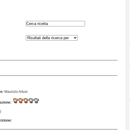
re:
Maurizio Artusi
azione:
)
izione: