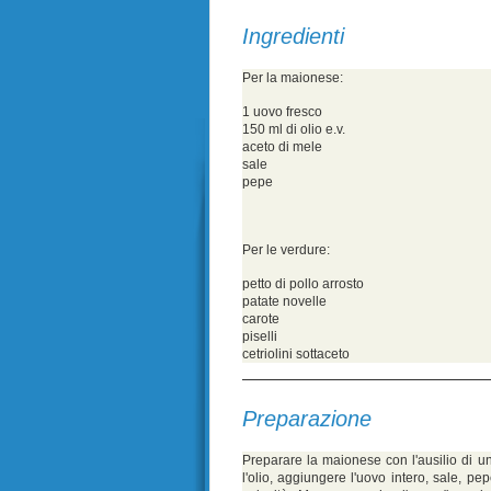
Ingredienti
Per la maionese:
1 uovo fresco
150 ml di olio e.v.
aceto di mele
sale
pepe
Per le verdure:
petto di pollo arrosto
patate novelle
carote
piselli
cetriolini sottaceto
Preparazione
Preparare la maionese con l'ausilio di un
l'olio, aggiungere l'uovo intero, sale, p