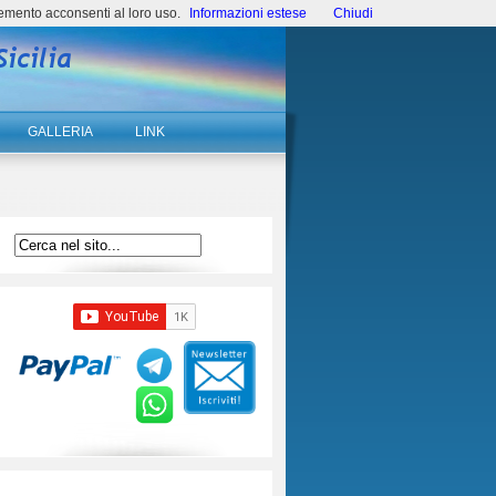
emento acconsenti al loro uso.
Informazioni estese
Chiudi
GALLERIA
LINK