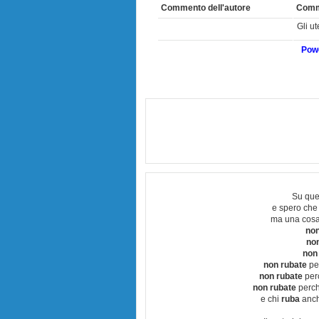
Commento dell'autore
Comm
Gli u
Powe
Su que
e spero che
ma una cosa
non
no
non
non rubate
per
non rubate
perc
non rubate
perchè
e chi
ruba
anch