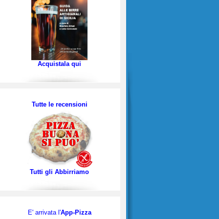
Acquistala qui
Tutte le recensioni
Tutti gli Abbirriamo
E' arrivata l'
App-Pizza