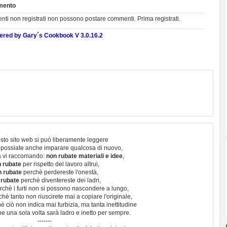
ento
tenti non registrati non possono postare commenti. Prima registrati.
red by Gary´s Cookbook V 3.0.16.2
sto sito web si può liberamente leggere
 possiate anche imparare qualcosa di nuovo,
 vi raccomando:
non rubate materiali e idee
,
 rubate
per rispetto del lavoro altrui,
n rubate
perchè perdereste l'onestà,
 rubate
perchè diventereste dei ladri,
chè i furti non si possono nascondere a lungo,
hè tanto non riuscirete mai a copiare l'originale,
 ciò non indica mai furbizia, ma tanta inettitudine
e una sola volta sarà ladro e inetto per sempre.
-------