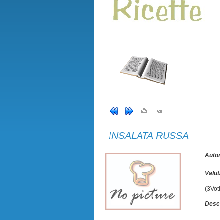
INSALATA RUSSA
Auto
Valut
(3Voti
Descr