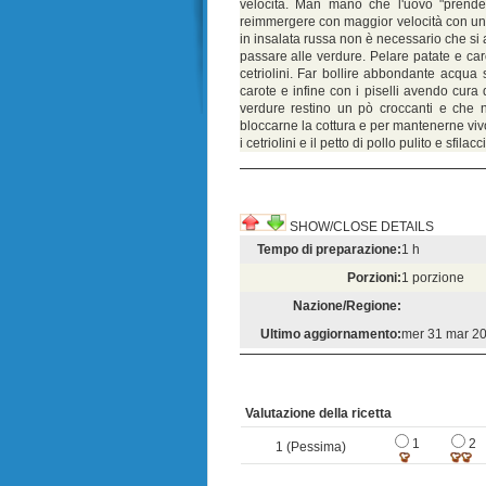
velocità. Man mano che l'uovo "prende" l
reimmergere con maggior velocità con un 
in insalata russa non è necessario che si 
passare alle verdure. Pelare patate e caro
cetriolini. Far bollire abbondante acqua
carote e infine con i piselli avendo cura 
verdure restino un pò croccanti e che 
bloccarne la cottura e per mantenerne viv
i cetriolini e il petto di pollo pulito e sfila
SHOW/CLOSE DETAILS
Tempo di preparazione:
1 h
Porzioni:
1 porzione
Nazione/Regione:
Ultimo aggiornamento:
mer 31 mar 2
Valutazione della ricetta
1
2
1 (Pessima)