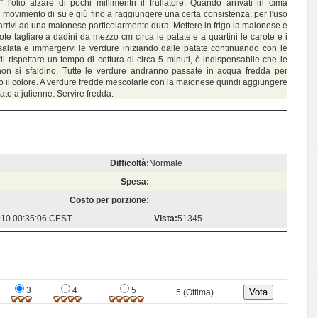
'olio alzare di pochi millimentri il frullatore. Quando arrivati in cima
movimento di su e giù fino a raggiungere una certa consistenza, per l'uso
arrivi ad una maionese particolarmente dura. Mettere in frigo la maionese e
te tagliare a dadini da mezzo cm circa le patate e a quartini le carote e i
 salata e immergervi le verdure iniziando dalle patate continuando con le
di rispettare un tempo di cottura di circa 5 minuti, è indispensabile che le
non si sfaldino. Tutte le verdure andranno passate in acqua fredda per
o il colore. A verdure fredde mescolarle con la maionese quindi aggiungere
cciato a julienne. Servire fredda.
Difficoltà:
Normale
Spesa:
Costo per porzione:
010 00:35:06 CEST
Vista:
51345
3
4
5
5 (Ottima)