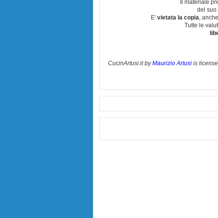
Il materiale pr
del suo 
E'
vietata la copia
, anche
Tutte le val
lib
CucinArtusi.it
by
Maurizio Artusi
is licens