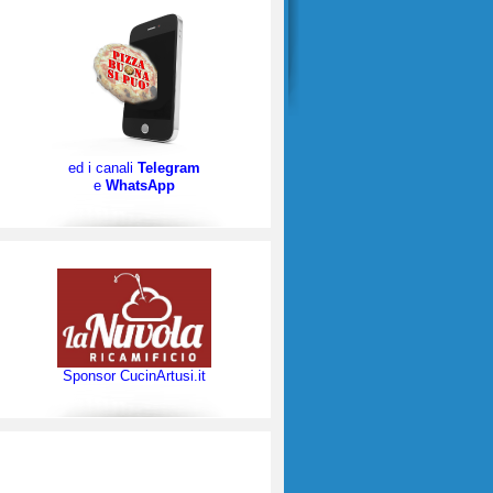
ed i canali
Telegram
e
WhatsApp
Sponsor CucinArtusi.it