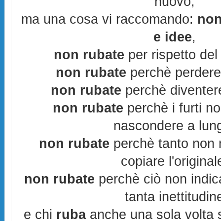
nuovo,
ma una cosa vi raccomando:
non
e idee
,
non rubate
per rispetto del 
non rubate
perchè perderes
non rubate
perchè diventere
non rubate
perchè i furti n
nascondere a lun
non rubate
perchè tanto non r
copiare l'original
non rubate
perchè ciò non indic
tanta inettitudin
e chi
ruba
anche una sola volta s