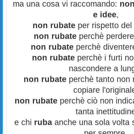
ma una cosa vi raccomando:
non
e idee
,
non rubate
per rispetto del 
non rubate
perchè perderes
non rubate
perchè diventere
non rubate
perchè i furti n
nascondere a lun
non rubate
perchè tanto non r
copiare l'original
non rubate
perchè ciò non indic
tanta inettitudin
e chi
ruba
anche una sola volta s
per sempre.