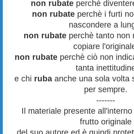
non rubate
perchè diventere
non rubate
perchè i furti n
nascondere a lun
non rubate
perchè tanto non r
copiare l'original
non rubate
perchè ciò non indic
tanta inettitudin
e chi
ruba
anche una sola volta s
per sempre.
-------
Il materiale presente all'interno
frutto originale
del suo autore ed è quindi prote