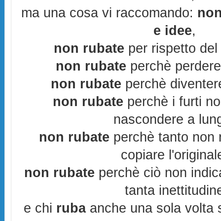
ma una cosa vi raccomando:
non
e idee
,
non rubate
per rispetto del 
non rubate
perchè perderes
non rubate
perchè diventere
non rubate
perchè i furti n
nascondere a lun
non rubate
perchè tanto non r
copiare l'original
non rubate
perchè ciò non indic
tanta inettitudin
e chi
ruba
anche una sola volta s