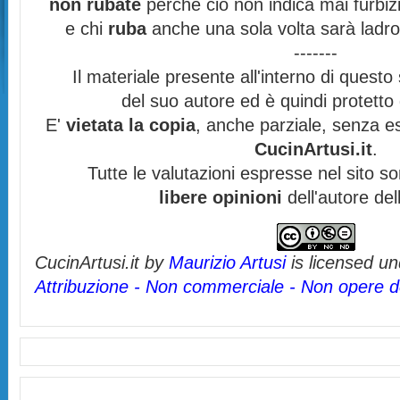
non rubate
perchè ciò non indica mai furbizi
e chi
ruba
anche una sola volta sarà ladro
-------
Il materiale presente all'interno di questo s
del suo autore ed è quindi protett
E'
vietata la copia
, anche parziale, senza es
CucinArtusi.it
.
Tutte le valutazioni espresse nel sito s
libere opinioni
dell'autore del
CucinArtusi.it
by
Maurizio Artusi
is licensed u
Attribuzione - Non commerciale - Non opere de