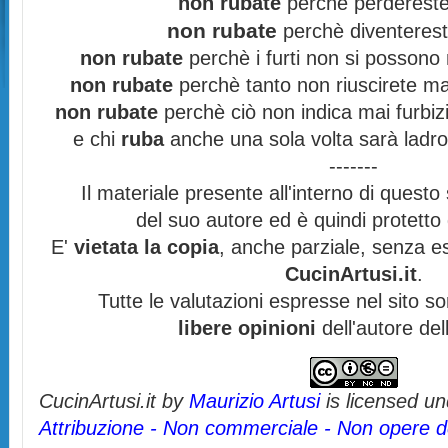
non rubate
perchè perdereste 
non rubate
perchè diventereste
non rubate
perchè i furti non si possono
non rubate
perchè tanto non riuscirete mai
non rubate
perchè ciò non indica mai furbizi
e chi
ruba
anche una sola volta sarà ladro
-------
Il materiale presente all'interno di questo s
del suo autore ed è quindi protett
E'
vietata la copia
, anche parziale, senza es
CucinArtusi.it
.
Tutte le valutazioni espresse nel sito s
libere opinioni
dell'autore del
CucinArtusi.it
by
Maurizio Artusi
is licensed u
Attribuzione - Non commerciale - Non opere de