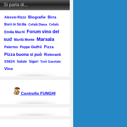
Si parla di...
Biografie
Birra
Alessio Rizzo
Born in Sicilia
Cefalà Diana
Cefalù
Forum vino del
Emilia Machì
Marsala
sud
Marilù Monte
Pizza
Palermo
Peppe Giuffrè
Pizza buona si può
Ristoranti
SS624
Salute
Sigari
Totò Garofalo
Vino
Controllo FUNGHI