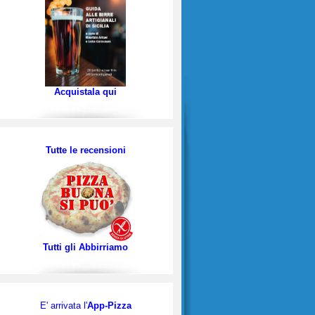
Acquistala qui
Tutte le recensioni
Tutti gli Abbirriamo
E' arrivata l'
App-Pizza