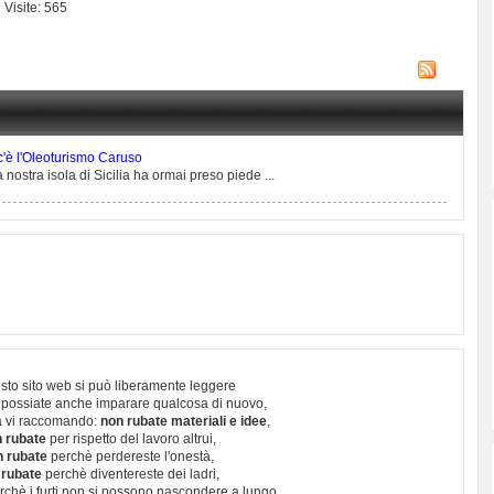
Visite: 565
 c'è l'Oleoturismo Caruso
nostra isola di Sicilia ha ormai preso piede ...
sto sito web si può liberamente leggere
 possiate anche imparare qualcosa di nuovo,
 vi raccomando:
non rubate materiali e idee
,
 rubate
per rispetto del lavoro altrui,
n rubate
perchè perdereste l'onestà,
 rubate
perchè diventereste dei ladri,
chè i furti non si possono nascondere a lungo,