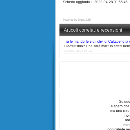
Scheda aggiunta il: 2023-04-28 01:55:46 
Powered by
Sigsiu.NET
Articoli correlati e recensioni
Tra le mandorle e gli olivi di Caltabellotta
Oleoturismo? Che sarà mai? in effetti nella 
Created: 2023-05-02
Su que
e spero che
ma una cosa
non
no
non
non rubate
per