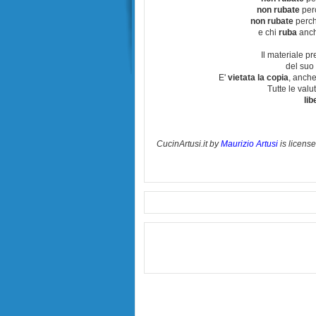
non rubate
perc
non rubate
perchè
e chi
ruba
anch
Il materiale pr
del suo 
E'
vietata la copia
, anche
Tutte le val
lib
CucinArtusi.it
by
Maurizio Artusi
is licens