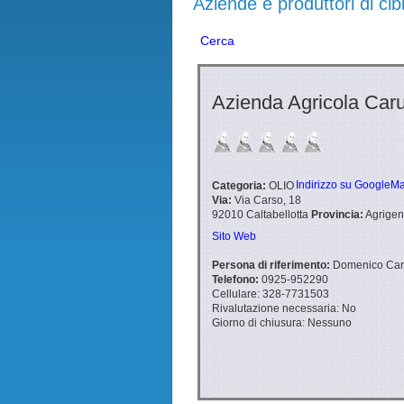
Aziende e produttori di cib
Cerca
Azienda Agricola Car
Indirizzo su GoogleM
Categoria:
OLIO
Via:
Via Carso, 18
92010
Caltabellotta
Provincia:
Agrigen
Sito Web
Persona di riferimento:
Domenico Car
Telefono:
0925-952290
Cellulare:
328-7731503
Rivalutazione necessaria:
No
Giorno di chiusura:
Nessuno