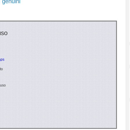
i genuini
uso
aps
to
uso