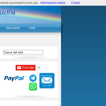
emento acconsenti al loro uso.
Informazioni estese
Chiudi
GALLERIA
LINK