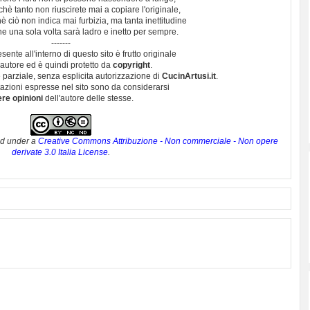
hè tanto non riuscirete mai a copiare l'originale,
 ciò non indica mai furbizia, ma tanta inettitudine
e una sola volta sarà ladro e inetto per sempre.
-------
esente all'interno di questo sito è frutto originale
autore ed è quindi protetto da
copyright
.
 parziale, senza esplicita autorizzazione di
CucinArtusi.it
.
utazioni espresse nel sito sono da considerarsi
ere opinioni
dell'autore delle stesse.
ed under a
Creative Commons Attribuzione - Non commerciale - Non opere
derivate 3.0 Italia License
.