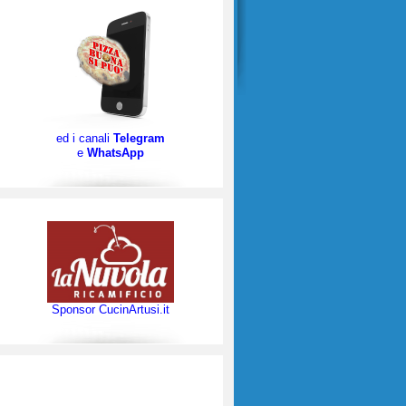
ed i canali
Telegram
e
WhatsApp
Sponsor CucinArtusi.it