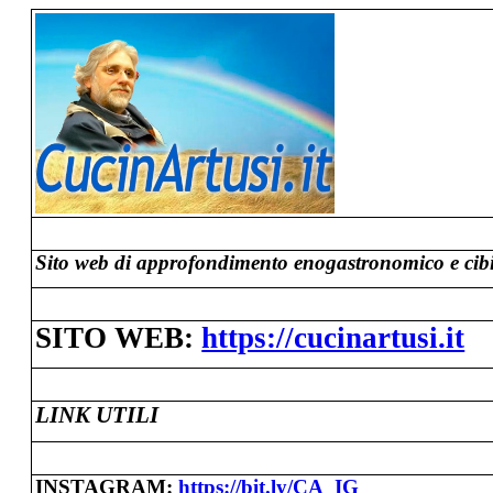
Sito web di approfondimento enogastronomico e cibi 
SITO WEB
:
https://cucinartusi.it
L
INK UTILI
INSTAGRAM:
https://bit.ly/CA_IG