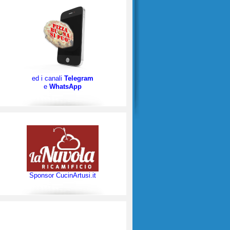
ed i canali
Telegram
e
WhatsApp
Sponsor CucinArtusi.it