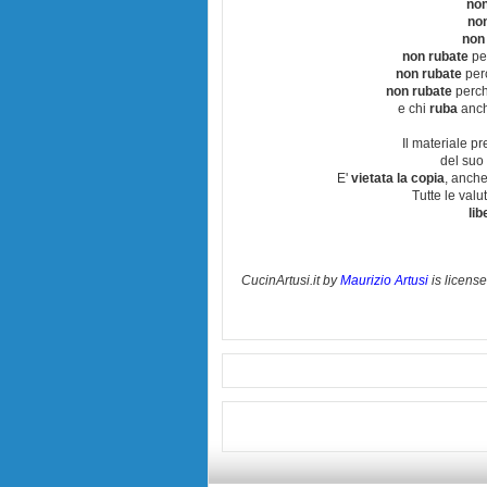
non
no
non
non rubate
per
non rubate
perc
non rubate
perchè
e chi
ruba
anch
Il materiale pr
del suo 
E'
vietata la copia
, anche
Tutte le val
lib
CucinArtusi.it
by
Maurizio Artusi
is licens