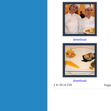
download
download
1 to 30 of 239
Pag