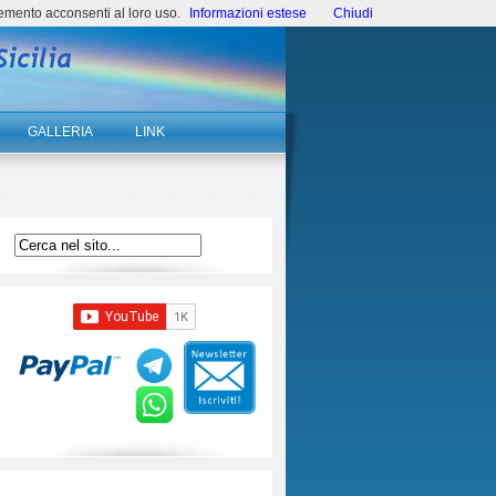
emento acconsenti al loro uso.
Informazioni estese
Chiudi
GALLERIA
LINK