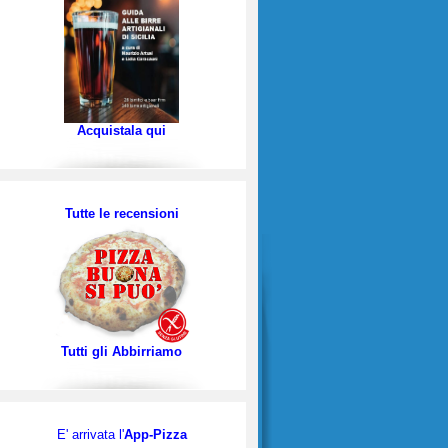
Acquistala qui
Tutte le recensioni
Tutti gli Abbirriamo
E' arrivata l'
App-Pizza