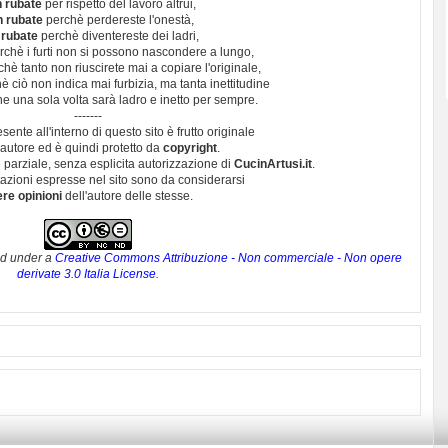
 rubate
per rispetto del lavoro altrui,
n rubate
perchè perdereste l'onestà,
 rubate
perchè diventereste dei ladri,
chè i furti non si possono nascondere a lungo,
hè tanto non riuscirete mai a copiare l'originale,
 ciò non indica mai furbizia, ma tanta inettitudine
e una sola volta sarà ladro e inetto per sempre.
-------
esente all'interno di questo sito è frutto originale
autore ed è quindi protetto da
copyright
.
 parziale, senza esplicita autorizzazione di
CucinArtusi.it
.
utazioni espresse nel sito sono da considerarsi
ere opinioni
dell'autore delle stesse.
ed under a
Creative Commons Attribuzione - Non commerciale - Non opere
derivate 3.0 Italia License
.