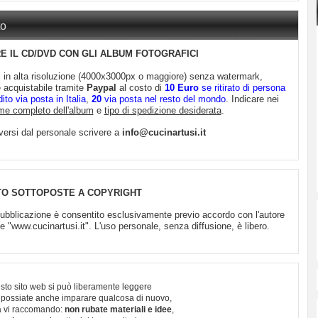
to
 IL CD/DVD CON GLI ALBUM FOTOGRAFICI
m in alta risoluzione (4000x3000px o maggiore) senza watermark,
è acquistabile tramite
Paypal
al costo di
10 Euro
se ritirato di persona
to via posta in Italia
,
20
via posta nel resto del mondo
. Indicare nei
me completo dell'album
e
tipo di spedizione desiderata
.
diversi dal personale scrivere a
info@cucinartusi.it
TO SOTTOPOSTE A COPYRIGHT
 pubblicazione è consentito esclusivamente previo accordo con l'autore
"www.cucinartusi.it". L'uso personale, senza diffusione, è libero.
sto sito web si può liberamente leggere
 possiate anche imparare qualcosa di nuovo,
 vi raccomando:
non rubate materiali e idee
,