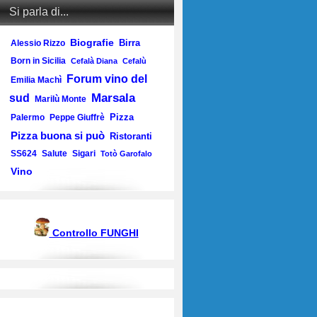
Si parla di...
Biografie
Birra
Alessio Rizzo
Born in Sicilia
Cefalà Diana
Cefalù
Forum vino del
Emilia Machì
Marsala
sud
Marilù Monte
Pizza
Palermo
Peppe Giuffrè
Pizza buona si può
Ristoranti
SS624
Salute
Sigari
Totò Garofalo
Vino
Controllo FUNGHI