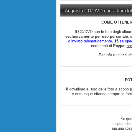
Acquisto CD/DVD con album fo
COME OTTENERE
Il CD/DVD con le foto degli albu
esclusivamente per uso personale
, 
o inviato telematicamente
,
15
se spedi
commenti di
Paypal
no
Per info e utilizzi 
FO
Il download e l'uso delle foto a scopo
e comunque citando sempre la fonte 
Su que
e spero che
ma una cosa