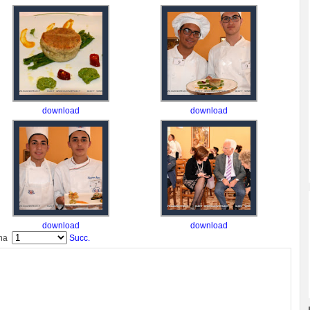
download
download
download
download
ina
Succ.